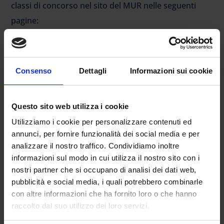
classi di concorso nel sito del MUR nelle seguenti
pagine:
https://www.miur.gov.it/web/guest/titoli-di-
accesso
https://miur.gov.it/diventare-docente-nella-
Consenso
Dettagli
Informazioni sui cookie
scuola
Riferimenti normativi che riguardano
Questo sito web utilizza i cookie
l’insegnamento nelle scuole:
Utilizziamo i cookie per personalizzare contenuti ed
DPR 19/2016 e DM 259/2017 per i titoli di accesso alla
annunci, per fornire funzionalità dei social media e per
classe di concorso.
analizzare il nostro traffico. Condividiamo inoltre
DM 4 ottobre 2000 Allegato A: per l’elenco Settori
informazioni sul modo in cui utilizza il nostro sito con i
Scientifico Disciplinari (SSD) validi a livello nazionale.
nostri partner che si occupano di analisi dei dati web,
pubblicità e social media, i quali potrebbero combinarle
Dl.gs 59/2017: per diventare insegnanti di posto
con altre informazioni che ha fornito loro o che hanno
comune e posto di sostegno (in revisione con Dl.gs
raccolto dal suo utilizzo dei loro servizi.
36/2022, Legge di conversione 79/2022 e DPCM 4