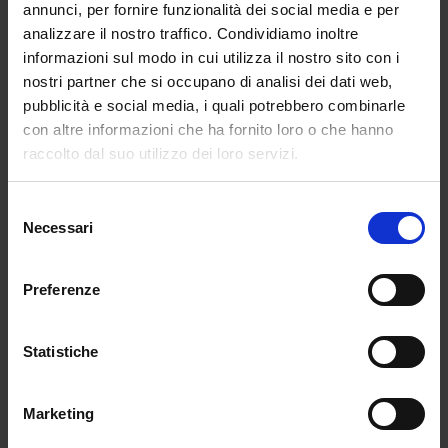
per la penisola forse poteva essere evitato,
annunci, per fornire funzionalità dei social media e per
analizzare il nostro traffico. Condividiamo inoltre
capillarizzando le sedi di esami ed evitando il
informazioni sul modo in cui utilizza il nostro sito con i
flusso in entrata e quindi in uscita verso le
nostri partner che si occupano di analisi dei dati web,
regioni più grandi, che, in qualche caso, sono
pubblicità e social media, i quali potrebbero combinarle
anche quelle più investite dalla seconda
con altre informazioni che ha fornito loro o che hanno
ondata.
raccolto dal suo utilizzo dei loro servizi.
Un altro elemento che potrebbe però gettare
un’ombra lunga quanto i tempi della giustizia
Selezione
italiana è la situazione di chi in quarantena o
Necessari
del
isolamento cautela dovrà rinunciare a questa
consenso
opportunità e non avrà un compito di
Preferenze
recupero nonostante la sua assenza sia dovuta
da una causa di forza maggiore storica, che
probabilmente entrerà tra le cause proverbiali
Statistiche
di impedimento insuperabile: una pandemia.
Marketing
Da giovedì 22 ottobre si inizia: migliaia di aule e
misure a soglia di attenzione altissima, dice il