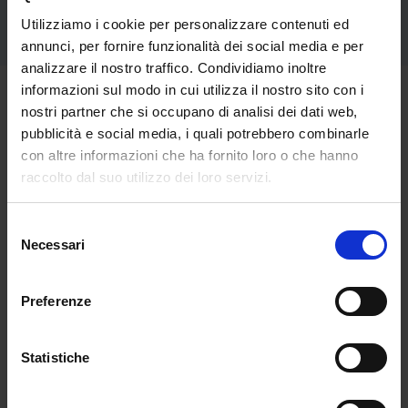
Utilizziamo i cookie per personalizzare contenuti ed
annunci, per fornire funzionalità dei social media e per
analizzare il nostro traffico. Condividiamo inoltre
informazioni sul modo in cui utilizza il nostro sito con i
nostri partner che si occupano di analisi dei dati web,
MASTER FACOLTÀ DI
pubblicità e social media, i quali potrebbero combinarle
INGEGNERIA
con altre informazioni che ha fornito loro o che hanno
raccolto dal suo utilizzo dei loro servizi.
MASTER IN LOGISTICA,
Selezione
ECONOMIA MARITTIMA E
Necessari
del
consenso
SECURITY DEL MARE
Preferenze
Statistiche