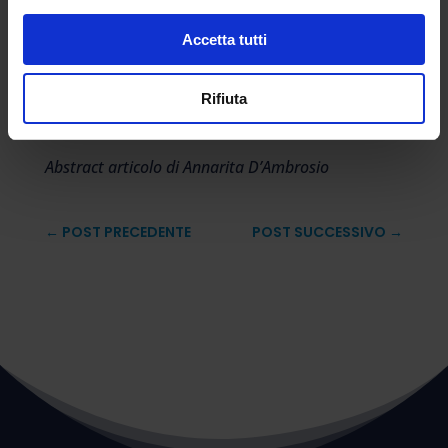
difficoltà da superare che si chiude, a carico dei
Comuni, con l’approntamento di strutture e
Accetta tutti
locali. E sì perchè per il tempo pieno occorre
poter predisporre il servizio di mensa a scuola
Rifiuta
e, ad oggi, soltanto il 31,5% delle scuole
primarie è dotato di appositi locali.
Abstract articolo di Annarita D’Ambrosio
←
POST PRECEDENTE
POST SUCCESSIVO
→