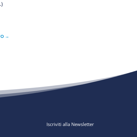
…)
VO
→
Iscriviti alla Newsletter