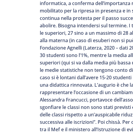
informatica, a conferma dell’importanza ri
mobilitato per la ripresa in presenza e in 
continua nella protesta per il passo succes
abolire. Bisogna intendersi sul termine. I 
le superiori, 27 sino a un massimo di 28 all
alla materna (in caso di esuberi non si può
Fondazione Agnelli (Laterza, 2020 – dati 20
30 studenti sono l’1%, mentre la media alla
superiori (qui si va dalla media più bassa
le medie statistiche non tengono conto di s
caso si è lontani dall’avere 15-20 studen
una didattica rinnovata. L’augurio è che 
rappresentare l’occasione di un cambiamen
Alessandra Francucci, portavoce dell’assoc
sgonfiare le classi non sono stati previst
delle classi rispetto a un’auspicabile rid
successiva alle iscrizioni”. Poi chissà. Per 
tra il Mef e il ministero all’Istruzione di