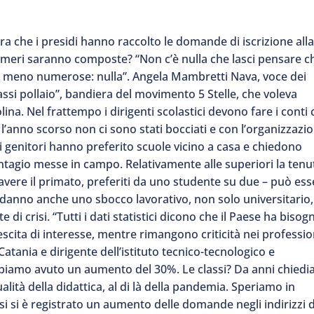
ra che i presidi hanno raccolto le domande di iscrizione all
numeri saranno composte? “Non c’è nulla che lasci pensare ch
ssi meno numerose: nulla”. Angela Mambretti Nava, voce dei
lassi pollaio”, bandiera del movimento 5 Stelle, che voleva
lina. Nel frattempo i dirigenti scolastici devono fare i conti 
l’anno scorso non ci sono stati bocciati e con l’organizzazi
i genitori hanno preferito scuole vicino a casa e chiedono
ontagio messe in campo. Relativamente alle superiori la tenu
d avere il primato, preferiti da uno studente su due – può es
he danno anche uno sbocco lavorativo, non solo universitario,
di crisi. “Tutti i dati statistici dicono che il Paese ha bisog
escita di interesse, mentre rimangono criticità nei professio
atania e dirigente dell’istituto tecnico-tecnologico e
biamo avuto un aumento del 30%. Le classi? Da anni chied
ualità della didattica, al di là della pandemia. Speriamo in
asi si è registrato un aumento delle domande negli indirizzi d