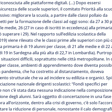
conosciuta alle piattaforme digitali. (…) Dopo essersi
sicurezza delle scuole superiori, il comitato Priorità alla scu
sivo: migliorare la scuola, a partire dalle classi pollaio da
tetti per la formazione delle classi ad oggi sono: da 27 a 30 
e medie, 26 (27 in caso di iscritti in eccedenza) alla primaria
 superare i 29). Nel rapporto sull’edilizia scolastica della
19) viene rilevato che le classi prime alle superiori con più 
 primaria è di 19 alunni per classe, di 21 alle medie e di 22 
 di 19 in Sardegna alla più alta di 22,7 in Lombardia). Purtro
ituazioni difficili, soprattutto nelle città metropolitane. In 
ti per classe, ambienti di apprendimento dove diventa possib
la pandemia, che ha costretto al distanziamento, doveva
to strutturale che va ad incidere su edilizia e organici. Sp
iazione nazionale dirigenti scolastici: “Fondi specifici per
i e non c’è stata data nessuna indicazione nella composizion
uzione degli alunni. Sarà oggetto di concertazione in una fase
ora all’orizzonte, dentro alla crisi di governo, c’è solo l’acco
 evitare la riduzione di personale, nonostante il calo demograf