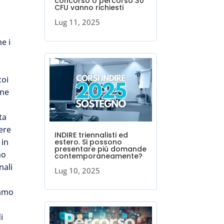
concorso o percorso 30
CFU vanno richiesti
Lug 11, 2025
a
e i
coi
one
ta
sere
INDIRE triennalisti ed
 in
estero. Si possono
presentare più domande
no
contemporaneamente?
nali
Lug 10, 2025
iamo
i