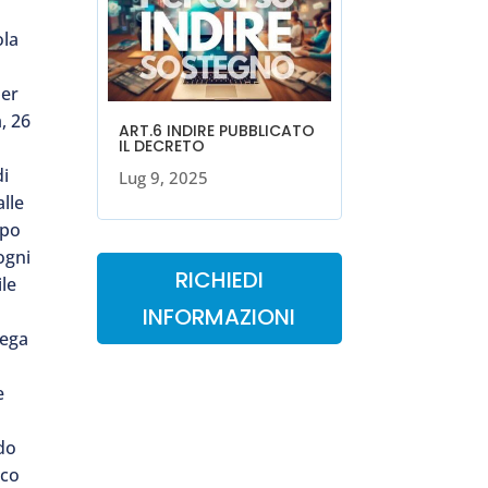
ola
per
, 26
ART.6 INDIRE PUBBLICATO
IL DECRETO
di
Lug 9, 2025
alle
ppo
ogni
RICHIEDI
ile
INFORMAZIONI
iega
e
rdo
ico