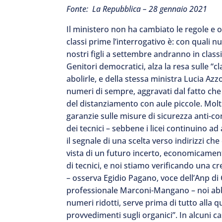
Fonte: La Repubblica – 28 gennaio 2021
Il ministero non ha cambiato le regole e o
classi prime l’interrogativo è: con quali 
nostri figli a settembre andranno in cla
Genitori democratici, alza la resa sulle “c
abolirle, e della stessa ministra Lucia Azzo
numeri di sempre, aggravati dal fatto che 
del distanziamento con aule piccole. Molt
garanzie sulle misure di sicurezza anti-c
dei tecnici – sebbene i licei continuino a
il segnale di una scelta verso indirizzi c
vista di un futuro incerto, economicamente 
di tecnici, e noi stiamo verificando una cr
– osserva Egidio Pagano, voce dell’Anp di C
professionale Marconi-Mangano – noi ab
numeri ridotti, serve prima di tutto alla q
provvedimenti sugli organici”. In alcuni c