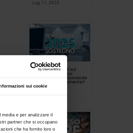
Lug 11, 2025
INDIRE triennalisti ed
estero. Si possono
presentare più domande
contemporaneamente?
Informazioni sui cookie
Lug 10, 2025
le
re.
l media e per analizzare il
che
nostri partner che si occupano
azioni che ha fornito loro o