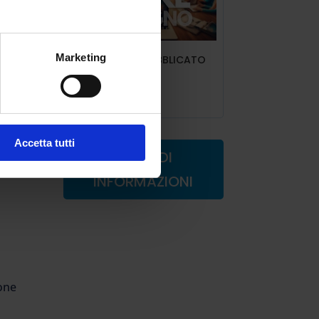
gli
Marketing
ART.6 INDIRE PUBBLICATO
te
IL DECRETO
Lug 9, 2025
Accetta tutti
Pcto
RICHIEDI
INFORMAZIONI
i
done