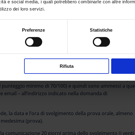
icità e social media, i quali potrebbero combinarle con altre inform
lizzo dei loro servizi.
 soli vincitori di concorso (ossia coloro i quali rientreranno 
Preferenze
Statistiche
 base dei soli punteggi di cui alla prova scritta e alla prova
li.
lio e si concluderanno l’8 dello stesso mese. Qui il
Rifiuta
hiama l’articolo 5/5 del DD 826/2021, ai candidati, che supe
n il punteggio minimo di 70/100) e quindi sono ammessi a que
 email – all’indirizzo indicato nella domanda di
sede, la data e l’ora di svolgimento della prova orale, almeno
a medesima (prova).
 la comunicazione 20 giorni prima dello svolgimento (i venti