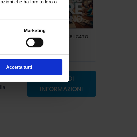
azioni che ha fornito loro o
nel
Marketing
ART.6 INDIRE PUBBLICATO
IL DECRETO
Lug 9, 2025
Accetta tutti
RICHIEDI
rano
lla
INFORMAZIONI