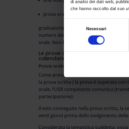
di analisi dei dati web, pubbl
che hanno raccolto dal suo uti
prova orale;
Selezione
graduatoria di merito finale, costituita dai
Necessari
del
numero dei posti banditi) e formulata sulla
consenso
orale. Non è prevista la valutazione dei tito
Le prove scritte inizieranno il 2 lug
calendario completo.
Prova orale: quando si svolgerà
Come prevede il DD n. 499/2020, cui si ric
la prova scritta ( la prova è superata co
orale, l’USR competente comunica (tramite
partecipazione):
il voto conseguito nella prova scritta, la 
venti giorni prima dello svolgimento dell
Considerata la tempistica suddetta, ossia