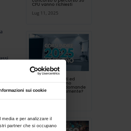
concorso o percorso 30
CFU vanno richiesti
Lug 11, 2025
la
lassi
) e
INDIRE triennalisti ed
estero. Si possono
020,
presentare più domande
Informazioni sui cookie
contemporaneamente?
Lug 10, 2025
l media e per analizzare il
nostri partner che si occupano