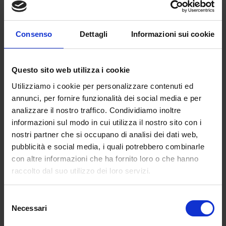
devono gestire una famiglia oppure non
possono allontanarsi ripetutamente dalla
propria abitazione.
Consenso
Dettagli
Informazioni sui cookie
E’ possibile seguire le lezioni on line da casa
all’orario preferito dallo studente collegandosi
Questo sito web utilizza i cookie
con un tablet o con un computer in modalità e-
learning ad una apposita piattaforma.
Utilizziamo i cookie per personalizzare contenuti ed
annunci, per fornire funzionalità dei social media e per
Le lezioni sono in videoconferenza e lo
analizzare il nostro traffico. Condividiamo inoltre
studente le può seguire quando vuole e quante
informazioni sul modo in cui utilizza il nostro sito con i
volte vuole.
nostri partner che si occupano di analisi dei dati web,
pubblicità e social media, i quali potrebbero combinarle
Gli esami sono on line o si discutono nelle sedi
con altre informazioni che ha fornito loro o che hanno
delle nostre Università presenti in ogni
raccolto dal suo utilizzo dei loro servizi.
capoluogo di regione d’Italia.
Insomma l’università telematica riconosciuta
Selezione
Necessari
dal Miur ormai da più di 10 anni, oltre a
del
contribuire all’incremento dei titoli di studio in
consenso