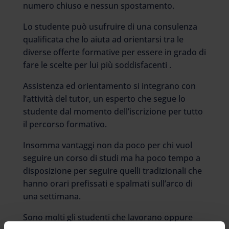
numero chiuso e nessun spostamento.
Lo studente può usufruire di una consulenza
qualificata che lo aiuta ad orientarsi tra le
diverse offerte formative per essere in grado di
fare le scelte per lui più soddisfacenti .
Assistenza ed orientamento si integrano con
l’attività del tutor, un esperto che segue lo
studente dal momento dell’iscrizione per tutto
il percorso formativo.
Insomma vantaggi non da poco per chi vuol
seguire un corso di studi ma ha poco tempo a
disposizione per seguire quelli tradizionali che
hanno orari prefissati e spalmati sull’arco di
una settimana.
Sono molti gli studenti che lavorano oppure