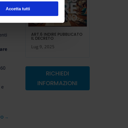
Accetta tutti
ART.6 INDIRE PUBBLICATO
enti
IL DECRETO
Lug 9, 2025
are
 60
RICHIEDI
INFORMAZIONI
 e
VO
→