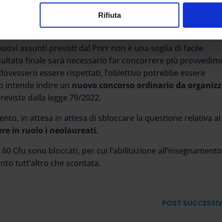
Rifiuta
24
 nuovi assunti previsti dal Pnrr non è una soglia di facile
isultato finale sarà necessario far concorrere più provvedim
dovessero essere rispettati, l’obiettivo potrebbe essere
ro intende indire un
nuovo concorso ordinario da organizz
previste dalla legge 79/2022.
ento, in attesa in attesa di sbloccare la questione relativa ai
re in ruolo i neolaureati.
a 60 Cfu sono bloccati, per cui l’abilitazione all’insegnamento
to tutt’altro che scontata.
POST SUCCESSI