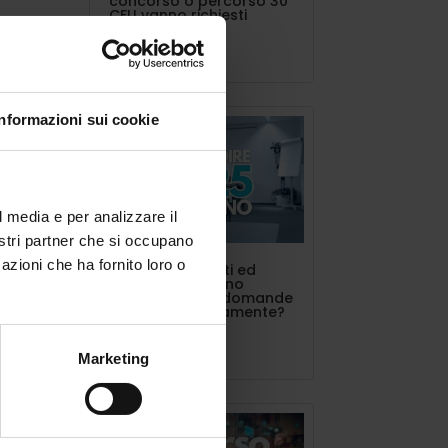
concorso o percorso 30
CFU vanno richiesti
Lug 11, 2025
i o
Informazioni sui cookie
l media e per analizzare il
nostri partner che si occupano
azioni che ha fornito loro o
INDIRE triennalisti ed
estero. Si possono
presentare più domande
contemporaneamente?
Lug 10, 2025
li
Marketing
5
ti e