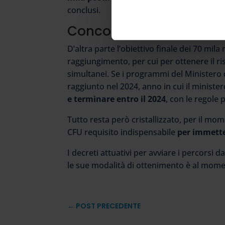
conclusi.
Concorso ordinario 20
D’altra parte l’obiettivo finale dei 70 mila
raggiungimento, per cui per ottenere il r
simultanei. Se i programmi del Ministero 
raggiunto nel 2024, anno in cui il ministe
e terminare entro il 2024
, con le regole 
Tutto resta però cristallizzato, per il mom
CFU requisito indispensabile
per immette
I decreti attuativi per avviare i percorsi d
le sue modalità di ottenimento è al momen
←
POST PRECEDENTE