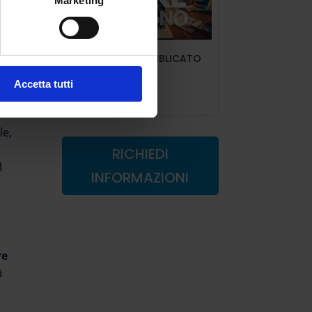
Marketing
ART.6 INDIRE PUBBLICATO
IL DECRETO
Accetta tutti
Lug 9, 2025
le,
RICHIEDI
l
INFORMAZIONI
re
i