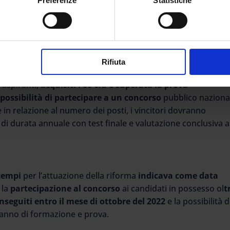
Preferenze
Statistiche
 gli insegnanti tecnico-pratici
volto a promuovere
ersitari o accademici, CFU/CFA, sui seguenti ambiti:
elle metodologie e tecnologie didattiche applicate alle
Rifiuta
o
i aspiranti,
acquisiti i 60 cfu e superata la prova
possibilità di partecipare a un concorso
pubblico naziona
 in relazione al numero dei posti, i vincitori dovranno
 di durata annuale con test finale e valutazione conclusiva a
 tempi
per l’attuazione della riforma
indicava come data
 la
partecipazione al concorso
ai candidati in possesso ol
t
nseguiti entro il mese di ottobre del 2022
e la possibilità d
 l’anno di formazione e prova.