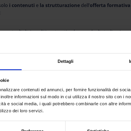
solo
i contenuti
e
la strutturazione
dell’
offerta formativa
:
 eventuali altri crediti maturati nel corso degli studi universi
ssere possedute dal docente abilitato;
finale del percorso universitario e accademico, comprendent
Dettagli
a valutazione omogenea dei partecipanti;
one giudicatrice;
ookie
irano alla funzione di tutor;
nalizzare contenuti ed annunci, per fornire funzionalità dei socia
sia d’iscrizione sia dei percorsi universitari sia di svolgimen
inoltre informazioni sul modo in cui utilizza il nostro sito con i 
icità e social media, i quali potrebbero combinarle con altre inform
iniziale
lizzo dei loro servizi.
dificare il decreto 59 del 2017,
ha previsto
l’introduzione d
ormazione iniziale e abilitazione per i docenti di scuola