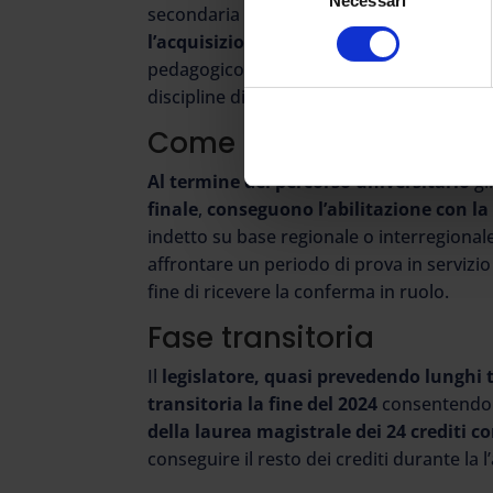
Necessari
del
secondaria di primo e secondo grado e per
consenso
l’acquisizione di 60 crediti
formativi univ
pedagogico, psicopedagogico, didattico, d
discipline di riferimento.
Come accedere al ruol
Al termine del percorso universitario
gl
finale
,
conseguono l’abilitazione con la 
indetto su base regionale o interregionale
affrontare un periodo di prova in servizio
fine di ricevere la conferma in ruolo.
Fase transitoria
Il
legislatore, quasi prevedendo lunghi
transitoria la fine del 2024
consentendo
della laurea magistrale dei 24 crediti
co
conseguire il resto dei crediti durante la