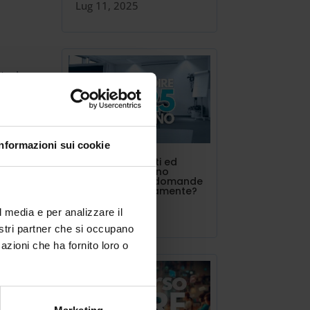
Lug 11, 2025
tari
e la
Informazioni sui cookie
INDIRE triennalisti ed
estero. Si possono
presentare più domande
contemporaneamente?
Lug 10, 2025
l media e per analizzare il
to
nostri partner che si occupano
azioni che ha fornito loro o
i
un