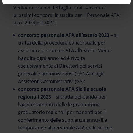
Vediamo ora nel dettaglio quali saranno i
prossimi concorsi in uscita per il Personale ATA
tra il 2023 e il 2024:
concorso personale ATA all’estero 2023
– si
tratta della procedura concorsuale per
assumere personale ATA all’estero. Viene
bandita ogni anno ed è rivolta
esclusivamente ai Direttori dei servizi
generali e amministrativi (DSGA) e agli
Assistenti Amministrativi (AA);
concorso personale ATA Sicilia scuole
regionali 2023
– si tratta del bando per
l’aggiornamento delle le graduatorie
graduatorie regionali permanenti per il
conferimento delle supplenze annuali e
temporanee al personale ATA delle scuole