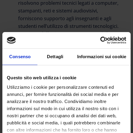
risolvono problemi tecnici legati a computer,
stampanti, reti e sistemi audiovisivi,
forniscono supporto agli insegnanti e agli
studenti nell’utilizzo di strumenti tecnologici.
Gestione delle risorse:
Si occupano della
gestione e manutenzione delle attrezzature
e dei laboratori, monitorano l’uso delle
risorse informatiche e audiovisive, ordinano
Consenso
Dettagli
Informazioni sui cookie
forniture e materiali necessari per le attività
scolastiche.
Questo sito web utilizza i cookie
Assistenza agli studenti:
Forniscono
Utilizziamo i cookie per personalizzare contenuti ed
supporto agli studenti con bisogni speciali,
annunci, per fornire funzionalità dei social media e per
collaborano con gli insegnanti e il personale
analizzare il nostro traffico. Condividiamo inoltre
scolastico per garantire l’accessibilità e
informazioni sul modo in cui utilizza il nostro sito con i
l’integrazione degli studenti con disabilità.
nostri partner che si occupano di analisi dei dati web,
Gestione dei servizi
pubblicità e social media, i quali potrebbero combinarle
ausiliari:
Supervisionano e coordinano i
con altre informazioni che ha fornito loro o che hanno