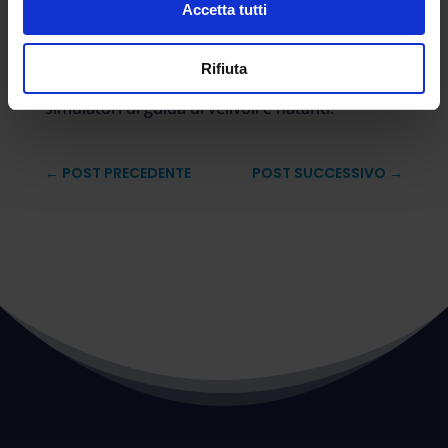
l’acquisto dell’attrezzatura per la realizzazione
Accetta tutti
di ambienti virtuali che riproducano le
condizioni e le caratteristiche tipiche delle
Rifiuta
attrezzature nautiche e aeronautiche;
simulatori di guida di velivoli e natanti.
←
POST PRECEDENTE
POST SUCCESSIVO
→