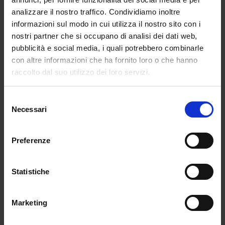
Cultura matematico-scientifica (20 quesiti)
analizzare il nostro traffico. Condividiamo inoltre
informazioni sul modo in cui utilizza il nostro sito con i
Per lo svolgimento della prova è assegnato un
nostri partner che si occupano di analisi dei dati web,
pubblicità e social media, i quali potrebbero combinarle
tempo di 150 minuti.
con altre informazioni che ha fornito loro o che hanno
Graduatoria
raccolto dal suo utilizzo dei loro servizi.
La graduatoria degli aspiranti all’ammissione al
corso di laurea magistrale è costituita dai
Selezione
Necessari
candidati che hanno conseguito nella prova un
del
punteggio non inferiore a 55/80. È ammesso
consenso
un numero di candidati non superiore al
Preferenze
numero dei posti disponibili per l’accesso
indicato nel bando.
Statistiche
Laurea abilitante per
l’insegnamento
Marketing
La laurea in Scienze della formazione primaria
dà l’abilitazione all’insegnamento. Chi