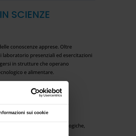
IN SCIENZE
e delle conoscenze apprese. Oltre
i laboratorio presenziali ed esercitazioni
olgersi in strutture che operano
tecnologico e alimentare.
Informazioni sui cookie
cedure tecniche di analisi biologiche,
e di monitoraggio e di controllo