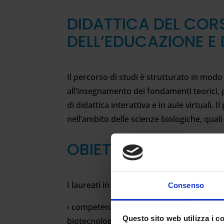
DIDATTICA DEL CORS
DELL’EDUCAZIONE E
Il percorso di studi è strutturato in modo
all’insegnamento dei fondamenti teorici, pr
di didattica interattiva e in aule virtuali
nell’ambito delle scienze biologiche, qual
OBIETTIVI
I laureati in Scienze Biologiche durante i
Consenso
› competenze e capacità analitico/strument
Questo sito web utilizza i c
biotecnologiche, microbiologiche, biochimic