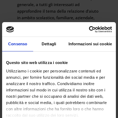
generale, a tutti gli interessati ad
approfondire il tema della relazione d’aiuto
in ambito scolastico, familiare, aziendale,
socio-sanitario, pubblico o privato.
Consenso
Dettagli
Informazioni sui cookie
OBIETTIVI
Il corso permette di acquisire un insieme di
Questo sito web utilizza i cookie
competenze e tecniche finalizzate alla
Utilizziamo i cookie per personalizzare contenuti ed
gestione efficace delle relazioni d’aiuto
annunci, per fornire funzionalità dei social media e per
affiancando gli individui nell’attuazione delle
analizzare il nostro traffico. Condividiamo inoltre
loro potenzialità inespresse. Il counseling
informazioni sul modo in cui utilizza il nostro sito con i
offre una chiara opportunità di sviluppo di
nostri partner che si occupano di analisi dei dati web,
quella che oggi viene definita “intelligenza
pubblicità e social media, i quali potrebbero combinarle
emotiva”.
con altre informazioni che ha fornito loro o che hanno
raccolto dal suo utilizzo dei loro servizi.