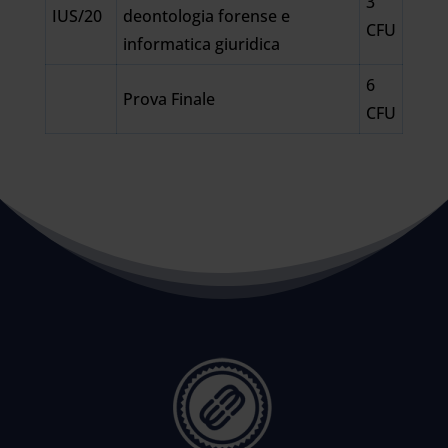
3
IUS/20
deontologia forense e
CFU
informatica giuridica
6
Prova Finale
CFU