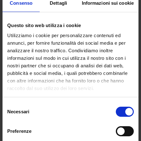
Consenso
Dettagli
Informazioni sui cookie
antecedente o successivo al D. M. 509/99.
La partecipazione al Master è incompatibile
con l’iscrizione ad altri master, corsi di
Questo sito web utilizza i cookie
laurea, dottorati e scuole di specializzazione
Utilizziamo i cookie per personalizzare contenuti ed
annunci, per fornire funzionalità dei social media e per
analizzare il nostro traffico. Condividiamo inoltre
DURATA E STRUTTURA
informazioni sul modo in cui utilizza il nostro sito con i
nostri partner che si occupano di analisi dei dati web,
pubblicità e social media, i quali potrebbero combinarle
con altre informazioni che ha fornito loro o che hanno
Il titolo acquisito con il Master ha validità presso
raccolto dal suo utilizzo dei loro servizi.
tutte le istituzioni, associazioni e strutture
pubbliche e private, enti che affrontano la
tematica della metodologia didattica inerente
Selezione
Necessari
all’insegnamento delle discipline giuridiche o
del
consenso
economiche all’interno delle scuole. Il master ha
durata annuale, per un totale di 1.500 ore.
Preferenze
La modalità di erogazione didattica è full online