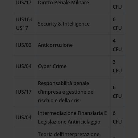
IUS/17
Diritto Penale Militare
CFU
IUS16-I
6
Security & Intelligence
US17
CFU
4
IUS/02
Anticorruzione
CFU
3
IUS/04
Cyber Crime
CFU
Responsabilità penale
6
IUS/17
d’impresa e gestione del
CFU
rischio e della crisi
Intermediazione Finanziaria E
6
IUS/04
Legislazione Antiriciclaggio
CFU
Teoria dell’interpretazione,