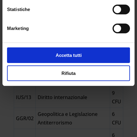
con piattaforma informatica accessibile h24.
Statistiche
Prove previste: verifica orale delle competenze
acquisite; tesi finale da discutere in presenza
nelle sedi dell’Università eCampus.
Marketing
COOPERAZIONE INTERNAZIONALE PER LA
TUTELA DELLA PERSONA E INTELLIGENCE
Accetta tutti
NAZIONALE
Rifiuta
PARTE COMUNE
9
IUS/13
Diritto internazionale
CFU
Geopolitica e Legislazione
6
GGR/02
Antiterrorismo
CFU
6