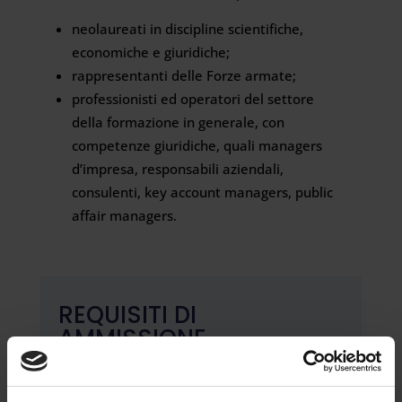
neolaureati in discipline scientifiche,
economiche e giuridiche;
rappresentanti delle Forze armate;
professionisti ed operatori del settore
della formazione in generale, con
competenze giuridiche, quali managers
d’impresa, responsabili aziendali,
consulenti, key account managers, public
affair managers.
REQUISITI DI
AMMISSIONE
Laurea triennale, magistrale o specialistica
conseguita secondo l’ordinamento