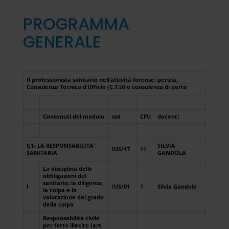
PROGRAMMA
GENERALE
Il professionista sanitario nell’attività forense: perizia,
Consulenza Tecnica d’Ufficio (C.T.U) e consulenza di parte
Contenuti del modulo
ssd
CFU
docenti
G1- LA RESPONSABILITA’
SILVIA
IUS/17
11
SANITARIA
GANDOLA
La disciplina delle
obbligazioni del
sanitario: la diligenza,
I
IUS/01
1
Silvia Gandola
la colpa e la
valutazione del grado
della colpa
Responsabilità civile
per fatto illecito (art.