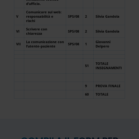
d’ufficio.
Comunicare sul web:
V
responsabilità e
SPS/08
2
Silvia Gandola
rischi
Scrivere con
VI
SPS/08
2
Silvia Gandola
chiarezza
La comunicazione con
Giovanni
VII
SPS/08
1
l’utente-paziente
Delpero
TOTALE
51
INSEGNAMENTI
9
PROVA FINALE
60
TOTALE