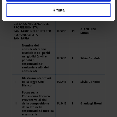
2021
Il danno alla persona:
Rifiuta
IV
valutazione medico-
IUS/17
3
Silvia Gandola
legale
G3: LA CONSULENZA DEL
PROFESSIONISTA
GIANLUIGI
SANITARIO NELLE LITI PER
IUS/15
11
SIRONI
RESPONSABILITA’
SANITARIA
Nomina dei
consulenti tecnici
d’ufficio e dei periti
nei giudizi (civili e
I
IUS/15
1
Silvia Gandola
penali) di
responsabilita’
sanitaria e albi dei
consulenti
Gli strumenti previsti
II
dalla legge Gelli-
IUS/15
1
Silvia Gandola
Bianco
Focus su: la
Consulenza Tecnico
Preventiva ai fini
III
della composizione
IUS/15
1
Gianluigi Sironi
della lite nella
responsabilità medica
e sanitaria