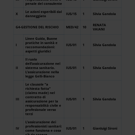
penale del consulente
Le azioni esperibili dal
X
IUS/15
1
Silvia Gandola
danneggiato
RENATA
G4-GESTIONE DEL RISCHIO
MED/42
10
VAIANI
Linee Guida, Buone
pratiche in sanità e
I
IUS/01
1
Silvia Gandola
raccomandazioni:
aspetti giuridici
Il ruolo
dell’assicurazione nel
II
sistema sanitario.
IUS/01
1
Silvia Gandola
L’assicurazione nella
legge Gelli-Bianco
Le clausole “a
richiesta fatta”
(claims made) nel
contratto di
III
IUS/01
1
Silvia Gandola
assicurazione per la
responsabilità civile e
profesionale verso
terzi
L’assicurazione dei
professionisti sanitari:
IV
IUS/01
1
Gianluigi Sironi
come funziona e cosa
c’è da sapere