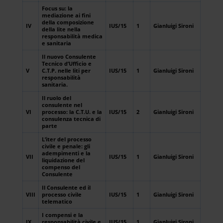
Focus su: la
mediazione ai fini
della composizione
IV
IUS/15
1
Gianluigi Sironi
della lite nella
responsabilità medica
e sanitaria
Il nuovo Consulente
Tecnico d’Ufficio e
V
C.T.P. nelle liti per
IUS/15
1
Gianluigi Sironi
responsabilità
sanitaria.
Il ruolo del
consulente nel
VI
processo: la C.T.U. e la
IUS/15
2
Gianluigi Sironi
consulenza tecnica di
parte
L’iter del processo
civile e penale: gli
adempimenti e la
VII
IUS/15
1
Gianluigi Sironi
liquidazione del
compenso del
Consulente
Il Consulente ed il
VIII
processo civile
IUS/15
1
Gianluigi Sironi
telematico
I compensi e la
IX
responsabilità civile e
IUS/15
1
Gianluigi Sironi