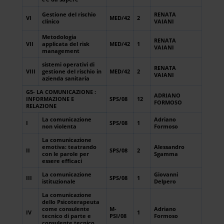
Gestione del rischio
RENATA
VI
MED/42
2
clinico
VAIANI
Metodologia
RENATA
VII
applicata del risk
MED/42
1
VAIANI
management
sistemi operativi di
RENATA
VIII
gestione del rischio in
MED/42
2
VAIANI
azienda sanitaria
G5- LA COMUNICAZIONE :
ADRIANO
INFORMAZIONE E
SPS/08
12
FORMOSO
RELAZIONE
La comunicazione
Adriano
I
SPS/08
1
non violenta
Formoso
La comunicazione
emotiva: teatrando
Alessandro
II
SPS/08
2
con le parole per
Sgamma
essere efficaci
La comunicazione
Giovanni
III
SPS/08
1
istituzionale
Delpero
La comunicazione
dello Psicoterapeuta
come consulente
M-
Adriano
IV
1
tecnico di parte e
PSI/08
Formoso
consulente tecnico