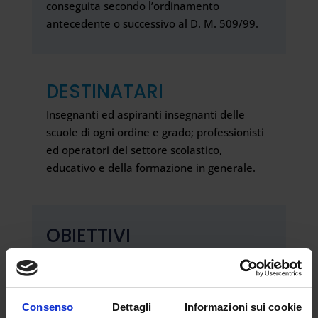
conseguita secondo l’ordinamento
antecedente o successivo al D. M. 509/99.
DESTINATARI
Insegnanti ed aspiranti insegnanti delle
scuole di ogni ordine e grado; professionisti
ed operatori del settore scolastico,
educativo e della formazione in generale.
OBIETTIVI
Il Master intende fornire conoscenze ed
abilità inerenti l’utilizzo di strumenti,
strategie e competenze riferiti alla
Consenso
Dettagli
Informazioni sui cookie
professione del docente nella scuola di oggi.