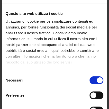
In particolare, il corso è volto a dare basi e
competenze sia socio economiche che
Questo sito web utilizza i cookie
pedagogico didattiche Il percorso didattico
Utilizziamo i cookie per personalizzare contenuti ed
permette di aggiornarsi sulle reali nuove
annunci, per fornire funzionalità dei social media e per
competenze che devono essere il bagaglio
analizzare il nostro traffico. Condividiamo inoltre
base di un docente di oggi. Al termine del
informazioni sul modo in cui utilizza il nostro sito con i
percorso formativo lo studente saprà
nostri partner che si occupano di analisi dei dati web,
operare nell’ambito formativo, sia pubblico
pubblicità e social media, i quali potrebbero combinarle
che privato, per mezzo di una profonda
con altre informazioni che ha fornito loro o che hanno
professionalità e competenza.
raccolto dal suo utilizzo dei loro servizi.
Selezione
PROVA FINALE
Necessari
del
consenso
Preferenze
ESAME DA 10 DOMANDE
A RISPOSTA MULTIPLA