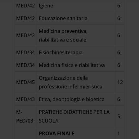
MED/42
Igiene
6
MED/42
Educazione sanitaria
6
Medicina preventiva,
MED/42
6
riabilitativa e sociale
MED/34
Fisiochinesiterapia
6
MED/34
Medicina fisica e riabilitativa
6
Organizzazione della
MED/45
12
professione infermieristica
MED/43
Etica, deontologia e bioetica
6
M-
PRATICHE DIDATTICHE PER LA
5
PED/03
SCUOLA
PROVA FINALE
1