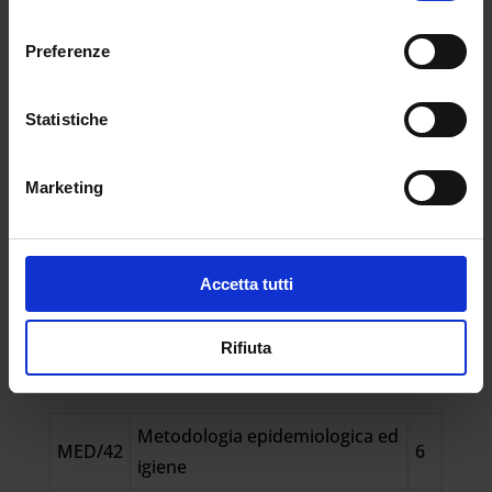
PROVA FINALE
consenso
Preferenze
ESAME DA 10 DOMANDE
Statistiche
A RISPOSTA MULTIPLA
Marketing
Accetta tutti
PROGRAMMA
COMPLETO
Rifiuta
Metodologia epidemiologica ed
MED/42
6
igiene