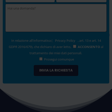
In relazione all'informativa (
Privacy Policy
, art. 13 e art. 14
GDPR 2016/679), che dichiaro di aver letto,
ACCONSENTO
al
trattamento dei miei dati personali.
Prosegui comunque