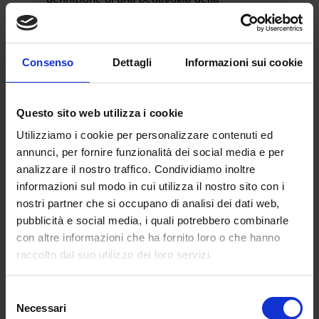
capacitazione da cui attingere competenze
strategiche per la costruzione, attiva, di uno
stato di compiutezza esistenziale. Il master
Consenso
Dettagli
Informazioni sui cookie
è spendibile per l’aggiornamento delle
graduatorie d’insegnamento secondo la
normativa vigente. Gli insegnamenti
Questo sito web utilizza i cookie
presenti nel programma del master, inoltre,
Utilizziamo i cookie per personalizzare contenuti ed
possono essere utili anche per colmare
annunci, per fornire funzionalità dei social media e per
eventuali crediti formativi richiesti per
analizzare il nostro traffico. Condividiamo inoltre
l’accesso alla classe di concorso A15.
informazioni sul modo in cui utilizza il nostro sito con i
Il master vuole far riflettere sulla
nostri partner che si occupano di analisi dei dati web,
correlazione che esiste tra rendimento
pubblicità e social media, i quali potrebbero combinarle
scolastico e prevenzione della salute, che
con altre informazioni che ha fornito loro o che hanno
non deve essere trattata con un approccio
raccolto dal suo utilizzo dei loro servizi.
tematico bensì globale.
Selezione
Necessari
del