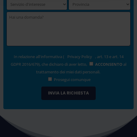
In relazione all'informativa (
Privacy Policy
, art. 13 e art. 14
GDPR 2016/679), che dichiaro di aver letto,
ACCONSENTO
al
trattamento dei miei dati personali.
Prosegui comunque