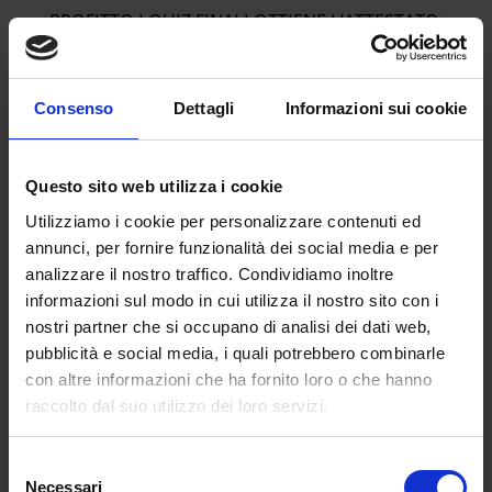
PROFITTO I QUIZ FINALI OTTIENE L’ATTESTATO
CON IDONEITA’ .
Consenso
Dettagli
Informazioni sui cookie
CORSO DI ALTA FORMAZIONE SULLA CRISI
DA SOVRA INDEBITAMENTO
Questo sito web utilizza i cookie
SSD
MATERIA
CFU
ORE
Utilizziamo i cookie per personalizzare contenuti ed
diritto civile e
annunci, per fornire funzionalità dei social media e per
IUS/01
1
10
commerciale
analizzare il nostro traffico. Condividiamo inoltre
informazioni sul modo in cui utilizza il nostro sito con i
diritto fallimentare e
nostri partner che si occupano di analisi dei dati web,
IUS/04
1
10
dell’esecuzione civile
pubblicità e social media, i quali potrebbero combinarle
con altre informazioni che ha fornito loro o che hanno
SECS-
economia aziendale
1
10
raccolto dal suo utilizzo dei loro servizi.
P/07
diritto tributario e
Selezione
IUS/12
1
10
Necessari
del