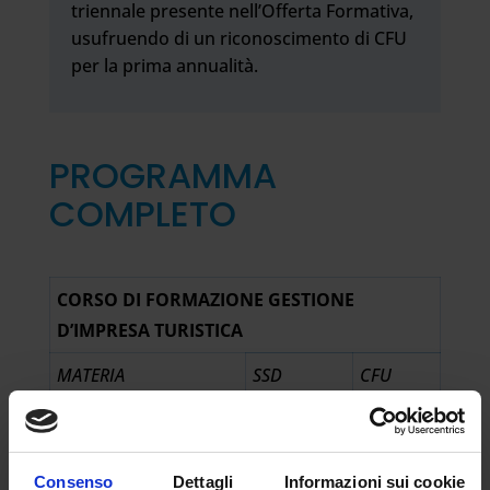
triennale presente nell’Offerta Formativa,
usufruendo di un riconoscimento di CFU
per la prima annualità.
PROGRAMMA
COMPLETO
CORSO DI FORMAZIONE GESTIONE
D’IMPRESA TURISTICA
MATERIA
SSD
CFU
ECONOMIA
SECS-P/07
9
AZIENDALE
Consenso
Dettagli
Informazioni sui cookie