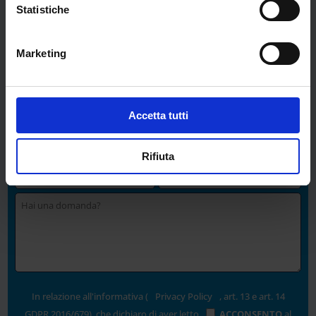
INFORMAZIONI:
Statistiche
Marketing
Accetta tutti
Rifiuta
In relazione all'informativa (
Privacy Policy
, art. 13 e art. 14
GDPR 2016/679), che dichiaro di aver letto,
ACCONSENTO
al