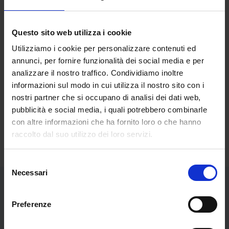
ECONOMIA E
GESTIONE DELLE
SECS-P/08
9
IMPRESE
Questo sito web utilizza i cookie
Utilizziamo i cookie per personalizzare contenuti ed
LINGUA INGLESE
L-LIN/12
6
annunci, per fornire funzionalità dei social media e per
RAGIONERIA E
analizzare il nostro traffico. Condividiamo inoltre
informazioni sul modo in cui utilizza il nostro sito con i
CONTABILITA’
SECS-P/07
9
nostri partner che si occupano di analisi dei dati web,
AZIENDALE
pubblicità e social media, i quali potrebbero combinarle
tot cfu
33
con altre informazioni che ha fornito loro o che hanno
raccolto dal suo utilizzo dei loro servizi.
Selezione
Necessari
del
consenso
COMPILA IL FORM PER
Preferenze
RICEVERE MAGGIORI