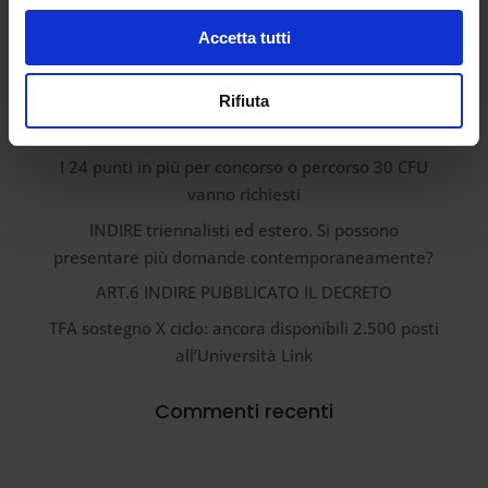
Accetta tutti
Articoli recenti
Rifiuta
Certificazione INDIRE nello scioglimento della
riserva: modalità, tempi e perché è utile ottenerla
I 24 punti in più per concorso o percorso 30 CFU
vanno richiesti
INDIRE triennalisti ed estero. Si possono
presentare più domande contemporaneamente?
ART.6 INDIRE PUBBLICATO IL DECRETO
TFA sostegno X ciclo: ancora disponibili 2.500 posti
all’Università Link
Commenti recenti