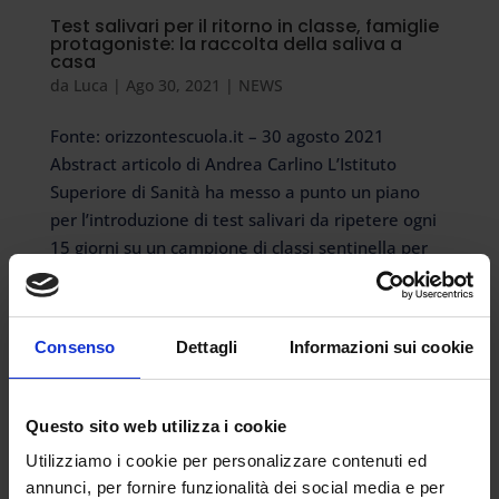
Test salivari per il ritorno in classe, famiglie
protagoniste: la raccolta della saliva a
casa
da
Luca
|
Ago 30, 2021
|
NEWS
Fonte: orizzontescuola.it – 30 agosto 2021
Abstract articolo di Andrea Carlino L’Istituto
Superiore di Sanità ha messo a punto un piano
per l’introduzione di test salivari da ripetere ogni
15 giorni su un campione di classi sentinella per
tenere traccia del contagio...
Consenso
Dettagli
Informazioni sui cookie
Questo sito web utilizza i cookie
Utilizziamo i cookie per personalizzare contenuti ed
annunci, per fornire funzionalità dei social media e per