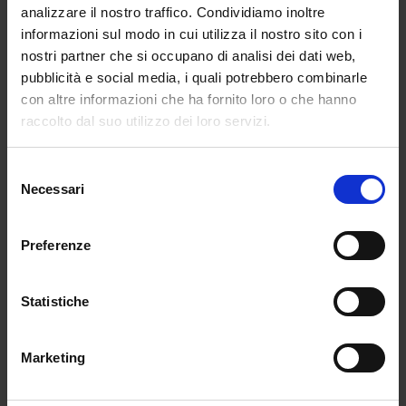
analizzare il nostro traffico. Condividiamo inoltre
informazioni sul modo in cui utilizza il nostro sito con i
nostri partner che si occupano di analisi dei dati web,
pubblicità e social media, i quali potrebbero combinarle
con altre informazioni che ha fornito loro o che hanno
Covid, per il rientro a scuola doppia
raccolto dal suo utilizzo dei loro servizi.
campanella alle 8 e alle 9.40 e bus
potenziati
da
Luca
|
Ago 27, 2021
|
NEWS
Selezione
Necessari
del
Fonte: larepubblica.it – 27 agosto 2021 Abstract
consenso
articolo di Valentina Lupia Lezioni in presenza al
Preferenze
via con il 100% degli studenti. Per garantire
l’obiettivo sono previsti due orari di ingresso: il
primo alle 8, il secondo alle 9.40, in anticipo di 20
Statistiche
minuti rispetto...
Marketing
Post successivi »