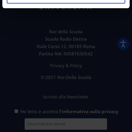
Noi della Scuola
Scuola Radio Elettra
Viale Carso 12, 00185 Roma
Partita IVA: 00587630542
Privacy & Policy
© 2021 Noi Della Scuola
Iscriviti alla Newsletter
Ho letto e accetto
l'informativa sulla privacy