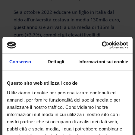
Se a ottobre 2022 educare un figlio in Italia dal
nido all’università costava in media 130mila euro,
quest’anno si è arrivati a una media di 135mila
euro (+3,7%), complici gli elevati livelli di
inflazione. Lo calcola Moneyfarm, società di
consulenza...
Consenso
Dettagli
Informazioni sui cookie
Questo sito web utilizza i cookie
Articoli recenti
Utilizziamo i cookie per personalizzare contenuti ed
Certificazione INDIRE nello scioglimento della
annunci, per fornire funzionalità dei social media e per
riserva: modalità, tempi e perché è utile ottenerla
analizzare il nostro traffico. Condividiamo inoltre
informazioni sul modo in cui utilizza il nostro sito con i
I 24 punti in più per concorso o percorso 30 CFU
nostri partner che si occupano di analisi dei dati web,
vanno richiesti
pubblicità e social media, i quali potrebbero combinarle
INDIRE triennalisti ed estero. Si possono