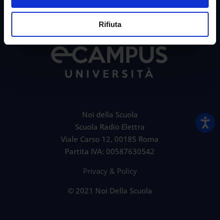
Rifiuta
Noi della Scuola
Scuola Radio Elettra
Viale Carso 12, 00185 Roma
Partita IVA: 00587630542
Privacy & Policy
© 2021 Noi Della Scuola