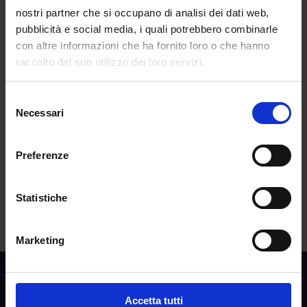
Certificazione INDIRE nello scioglimento della
nostri partner che si occupano di analisi dei dati web,
riserva: modalità, tempi e perché è utile ottenerla
pubblicità e social media, i quali potrebbero combinarle
I 24 punti in più per concorso o percorso 30 CFU
con altre informazioni che ha fornito loro o che hanno
vanno richiesti
raccolto dal suo utilizzo dei loro servizi.
INDIRE triennalisti ed estero. Si possono
Selezione
presentare più domande contemporaneamente?
Necessari
del
ART.6 INDIRE PUBBLICATO IL DECRETO
consenso
TFA sostegno X ciclo: ancora disponibili 2.500 posti
Preferenze
all’Università Link
Commenti recenti
Statistiche
Marketing
Accetta tutti