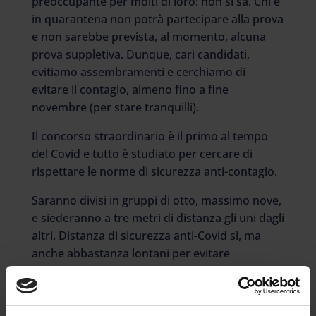
preoccupante per molti di loro: non si sa. Chi è
in quarantena non potrà partecipare alla prova
e non sarebbe prevista, al momento, alcuna
prova suppletiva. Dunque, cari candidati,
evitiamo assembramenti e cerchiamo di
evitare il contagio, almeno fino a fine
novembre (per stare tranquilli).
Il concorso straordinario è il primo al tempo
del Covid e tutto è studiato per cercare di
rispettare le norme di sicurezza anti-contagio.
Saranno divisi in gruppi di otto, massimo nove,
e siederanno a tre metri di distanza gli uni dagli
altri. Distanza di sicurezza anti-Covid sì, ma
anche abbastanza lontani per evitare
suggerimenti. La prova sarà svolta su di un
computer-based. Gli oltre 64mila docenti
precari, che sognano il ruolo nella scuola