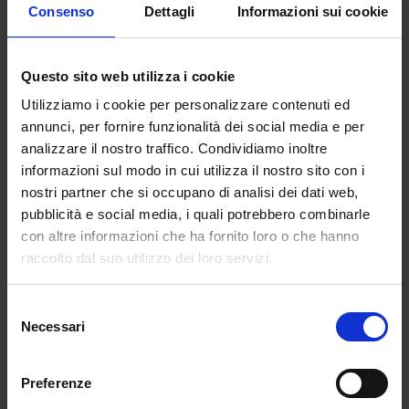
secondaria di Primo e Secondo grado, si
Consenso
Dettagli
Informazioni sui cookie
recheranno in una delle 7.500 aule allestite ad
hoc per le prime prove del concorso
Questo sito web utilizza i cookie
straordinario. Aule che interesseranno ben
1,500 scuole e che verranno immediatamente
Utilizziamo i cookie per personalizzare contenuti ed
sanificate appena i candidati usciranno, per
annunci, per fornire funzionalità dei social media e per
consentire il prima possibile il rientro in classe
analizzare il nostro traffico. Condividiamo inoltre
degli studenti in piena sicurezza. Prima di
informazioni sul modo in cui utilizza il nostro sito con i
sedersi agli aspiranti docenti sarà controllata la
nostri partner che si occupano di analisi dei dati web,
temperatura con i termoscanner: chi ha febbre
pubblicità e social media, i quali potrebbero combinarle
da 37,5 in su o semplice sintomatologia
con altre informazioni che ha fornito loro o che hanno
raccolto dal suo utilizzo dei loro servizi.
respiratoria non potrà accedere. In attesa che
le date ufficiali e precise siano pubblicate nella
Gazzetta Ufficale (si aspetta proprio per oggi,
Selezione
Necessari
martedì 29 settembre, la pubblicazione)
del
iniziano a circolare dei dati prezioni per
consenso
percepire l’importanza del concorso.
Preferenze
Ricapitolando, come una matriosca, 1.500