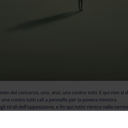
rinvio del concorso, uno, anzi, una contro tutti. E qui non si 
di una contro tutti cali a pennello per la povera ministra
gli strali dell’opposizione, e fin qui tutto rientra nella norma
nti e naturalmente degli studenti, e anche tutto questo ci sta
ggiore partner di governo, il Pd. E non ha fatto in tempo a