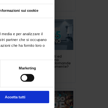
i
Lug 11, 2025
Informazioni sui cookie
l
l media e per analizzare il
tto
nostri partner che si occupano
si
azioni che ha fornito loro o
,
INDIRE triennalisti ed
estero. Si possono
presentare più domande
contemporaneamente?
Marketing
lti
Lug 10, 2025
Accetta tutti
VO
→