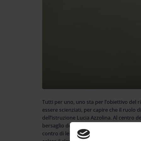
Tutti per uno, uno sta per l’obiettivo del 
essere scienziati, per capire che il ruolo 
dell’istruzione Lucia Azzolina. Al centro de
bersaglio delle critiche di sindacati, doce
contro di lei è sceso in campo anche il ma