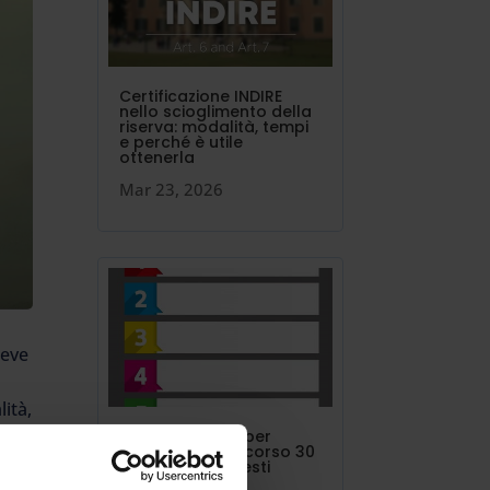
Certificazione INDIRE
nello scioglimento della
riserva: modalità, tempi
e perché è utile
ottenerla
Mar 23, 2026
deve
lità,
,
I 24 punti in più per
concorso o percorso 30
CFU vanno richiesti