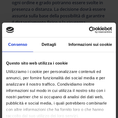
ogni ordine e grado potranno essere svolte in
presenza o distanza. La decisione dovrà essere
assunta sulla base della possibilità di garantire
il distanziamento fisico e la sicurezza
personale. Torna poi il divieto di gite
scolastiche e anche lo stop al calcetto e agli
altri sport di contatto svolti a livello amatoriale.
Consenso
Dettagli
Informazioni sui cookie
Sono sospesi – si legge nella bozza – i viaggi
d’istruzione, le iniziative di scambio o
gemellaggio, le visite guidate e le uscite
Questo sito web utilizza i cookie
didattiche programmate dalle istituzioni
Utilizziamo i cookie per personalizzare contenuti ed
scolastiche di ogni ordine e grado, fatte salve le
annunci, per fornire funzionalità dei social media e per
attività inerenti i percorsi per le competenze
analizzare il nostro traffico. Condividiamo inoltre
trasversali e per l’orientamento, nonché le
informazioni sul modo in cui utilizza il nostro sito con i
attività di tirocinio”.Un provvedimento che ha
nostri partner che si occupano di analisi dei dati web,
come scopo quello di limitare al massimo gli
pubblicità e social media, i quali potrebbero combinarle
spostamenti e assembramenti tra i giovani.
con altre informazioni che ha fornito loro o che hanno
raccolto dal suo utilizzo dei loro servizi.