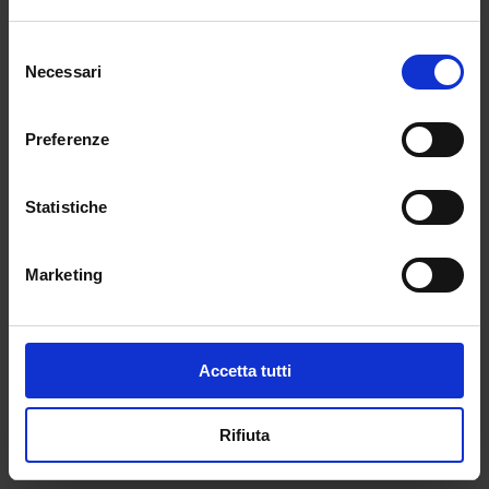
“Sono sospesi i viaggi d’istruzione, le iniziative
di scambio o gemellaggio, le visite guidate e le
Selezione
uscite didattiche comunque denominate,
Necessari
del
programmate dalle istituzioni scolastiche di
consenso
ogni ordine e grado, fatte salve le attività
inerenti i percorsi per le competenze
Preferenze
trasversali e per l’orientamento, nonché le
attività di tirocinio di cui al decreto del Ministro
Statistiche
dell’istruzione, dell’università e della ricerca 10
settembre 2010, n. 249, da svolgersi nei casi in
cui sia possibile garantire il rispetto delle
Marketing
prescrizioni sanitarie e di sicurezza vigenti.”
Redazione
Accetta tutti
←
POST PRECEDENTE
POST SUCCESSIVO
→
Rifiuta