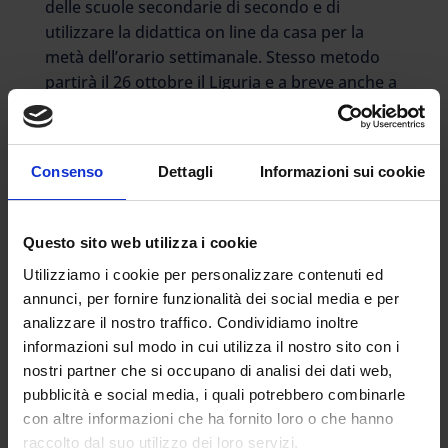
delle scuole secondarie di secondo e di
utilizzare la didattica on line da casa per la
metà dell’orario settimanale. Stesso metodo
partirà il 26 ottobre il Liguria e a breve anche a
Bergamo. Dalla Puglia il presidente Michele
Emiliano ha scritto al ministero dell’Istruzione
spiega che “in considerazione dell’attuale
Consenso
Dettagli
Informazioni sui cookie
andamento della situazione epidemiologica in
Puglia, del particolare rischio di diffusione del
contagio e delle situazioni critiche evidenziate
Questo sito web utilizza i cookie
dal dipartimento della Salute della Regione,
Utilizziamo i cookie per personalizzare contenuti ed
correlate al notevole aumento dell’utilizzo dei
annunci, per fornire funzionalità dei social media e per
mezzi pubblici in concomitanza con l’apertura
analizzare il nostro traffico. Condividiamo inoltre
delle scuole, segnalo l’urgenza di adottare
informazioni sul modo in cui utilizza il nostro sito con i
forme flessibili nell’organizzazione dell’attività
nostri partner che si occupano di analisi dei dati web,
didattica, come previsto dal dpcm 18 ottobre
pubblicità e social media, i quali potrebbero combinarle
2020 (rimodulazione orari ingresso e uscita,
con altre informazioni che ha fornito loro o che hanno
didattica integrata digitale, turni pomeridiani),
raccolto dal suo utilizzo dei loro servizi.