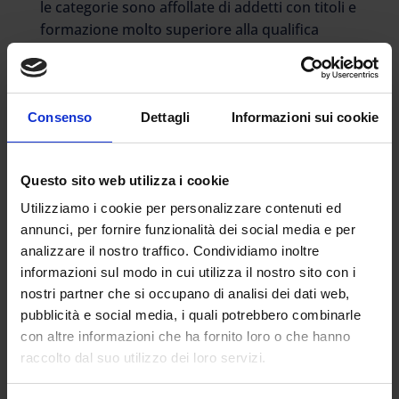
le categorie sono affollate di addetti con titoli e
formazione molto superiore alla qualifica
svolta o alla mansione. Nulla di strano in
fondo. Prendiamo ad esempio gli ATA: quanti
laureati parteciperanno alle graduatorie del
prossimo anno come assistente
Consenso
Dettagli
Informazioni sui cookie
amministrativo o collaboratore scolastico?
La storia che crea il caso è appunto quella di
Questo sito web utilizza i cookie
un ingegnere che si è visto escluso dalla
Utilizziamo i cookie per personalizzare contenuti ed
graduatoria per la classe di concorso C430
annunci, per fornire funzionalità dei social media e per
“Laboratorio tecnologico per l’edilizia ed
analizzare il nostro traffico. Condividiamo inoltre
esercitazioni di topografia” perché non era né
informazioni sul modo in cui utilizza il nostro sito con i
geometra né perito industriale per l’edilizia. Il
nostri partner che si occupano di analisi dei dati web,
Tar, che come è noto può disapplicare solo il
pubblicità e social media, i quali potrebbero combinarle
provvedimento relativo al soggetto che
con altre informazioni che ha fornito loro o che hanno
presenta l’istanza, gli ha dato ragione,
raccolto dal suo utilizzo dei loro servizi.
appellandosi ad una decisione similare già