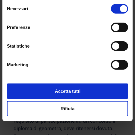
assunta dal TAR della Calabria nel 2014.
Selezione
“L’uomo ha sostenuto, innanzi al Tar Lazio,
Necessari
del
che (comma 4, art. 2) per i posti di insegnante
consenso
tecnico-pratico sono ammessi i candidati in
Preferenze
possesso dei titoli di studio indicati nel D.M. n.
39/98 e che la norma del bando non richiedeva,
in modo espresso, che i titoli di studio indicati
Statistiche
dal D.M. n. 39/98 fossero stati gli unici titoli
validi per l’ammissione al concorso” precisa
Marketing
una cronaca di Orizzonte Scuola, riassumendo
il fatto. Il Tribunale ha dunque riconosciuto
fondata
l’assorbenza
della laurea di ingegneria
ma il fronte che si apre è se sia sufficiente una
Accetta tutti
triennale o solo ma magistrale soddisfa la
condizioni descritta nella sentenza: “nel caso in
Rifiuta
cui il bando di concorso preveda quale
requisito di partecipazione ad un concorso il
diploma di geometra, deve ritenersi dovuta