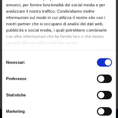
annunci, per fornire funzionalità dei social media e per
essere assunto unilateralmente e senza il
analizzare il nostro traffico. Condividiamo inoltre
conforto della pertinente autorità sanitaria, il
informazioni sul modo in cui utilizza il nostro sito con i
sindaco di Palermo si assumerebbe una grave
nostri partner che si occupano di analisi dei dati web,
responsabilità, generando inopportunamente
pubblicità e social media, i quali potrebbero combinarle
ulteriore ed immotivato allarme sociale e
con altre informazioni che ha fornito loro o che hanno
privando gli alunni e le famiglie del
raccolto dal suo utilizzo dei loro servizi.
fondamentale diritto allo studio”.
Redazione
Selezione
Necessari
del
consenso
←
POST PRECEDENTE
POST SUCCESSIVO
→
Preferenze
Statistiche
Marketing