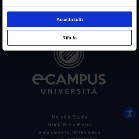
Accetta tutti
Rifiuta
Noi della Scuola
Scuola Radio Elettra
Viale Carso 12, 00185 Roma