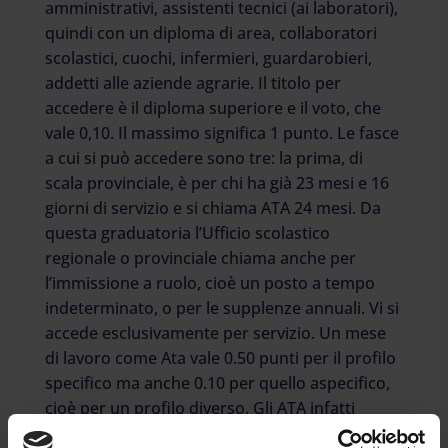
amministrativi, assistenti tecnici (ai laboratori),
quindi con un diploma di area, collaboratori
scolastici, cuochi, infermieri, guardarobieri,
addetti alle aziende agrarie. Il titolo per
accedere è il diploma superiore e il voto, che
vale 0,10. Il massimo significa 1 punto. Le fasce
a cui si può accedere sono tre: la prima, di
scala provinciale, è per chi ha già 23 mesi e 16
giorni di servizio e si chiama ATA 24 mesi. Da
questa graduatoria l’Ufficio scolastico
regionale o provinciale chiama anche per
l’immissione a ruolo, cioè un posto a tempo
indeterminato, o per le supplenze annuali. Vi si
accede esclusivamente per servizio. Un mese
di lavoro come Ata vale 0.50 punti per il profilo
specifico ma anche 0.10 per quello aspecifico,
cioè per un profilo diverso. Gli ATA infatti
possono iscriversi a più profili