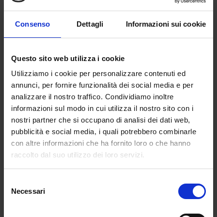
contemporaneamente. La carriera dell’Ata è
una questione di titoli ma soprattutto di
Consenso
Dettagli
Informazioni sui cookie
anzianità nel servizio. La seconda fascia è ad
esaurimento: chi c’è c’è, potremmo dire, ed è
formata da precedenti graduatorie a cui si
Questo sito web utilizza i cookie
ricorre, esaurite le disponibilità della prima. Poi
Utilizziamo i cookie per personalizzare contenuti ed
c’è la terza fascia a cui ci si potrà iscrivere in
annunci, per fornire funzionalità dei social media e per
maniera telematica attraverso l’accesso a Polis,
analizzare il nostro traffico. Condividiamo inoltre
la piattaforma del Miur per le istanze, sia per la
informazioni sul modo in cui utilizza il nostro sito con i
prima volta, creando un nostro profilo, sia
nostri partner che si occupano di analisi dei dati web,
aggiornando quello precedente con i nuovi
pubblicità e social media, i quali potrebbero combinarle
titoli che il bando e l’Allegato A ( i punteggi)
con altre informazioni che ha fornito loro o che hanno
permetterà di integrare. Le ipotesi di
raccolto dal suo utilizzo dei loro servizi.
formazione che in questi mesi stanno
valutando gli aspiranti Ata sono basate sul d.m.
Selezione
640 del 2017 e il suo Allegato A. In base a
Necessari
del
questo corso chi ha più spazio per formarsi è
consenso
l’assistente amministrativo per il quale il