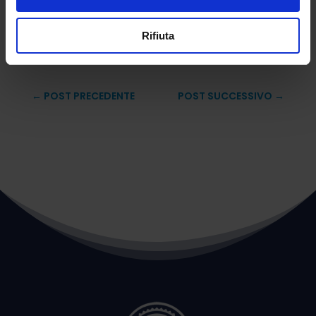
davvero una discussione lunare. Per questo
chiedo a tutti gli italiani di tenere.
Rifiuta
Redazione
←
POST PRECEDENTE
POST SUCCESSIVO
→