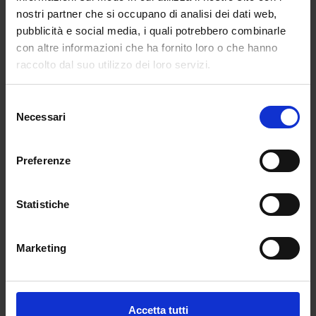
alla gente: sarà solo una prima fase, che
nostri partner che si occupano di analisi dei dati web,
coinvolgerà un numero molto limitato di
pubblicità e social media, i quali potrebbero combinarle
persone”. Natale? “Capisco che le Feste siano
con altre informazioni che ha fornito loro o che hanno
un momento importante, per tutti gli italiani. E
raccolto dal suo utilizzo dei loro servizi.
vedo che molti, anche nel governo, si
esercitano sul tema. Ma diciamolo con
Selezione
chiarezza: a Natale – ha evidenziato Speranza -
Necessari
del
mancano quaranta giorni, che sul piano
consenso
epidemiologico sono un tempo molto lungo.
La mia testa non è concentrata su quello che
Preferenze
succederà tra un mese e mezzo, ma su quello
che accadrà alla fine della prossima settimana.
Statistiche
Su come saranno andati, lunedì prossimo, la
curva dei contagi, le terapie intensive, l’indice
Rt, le altre aree mediche al di fuori del Covid. È
Marketing
su questo che ci giochiamo tutto, non sul
cenone del 24 dicembre, con o senza i nonni o i
parenti di primo grado. Questa, per me, è
Accetta tutti