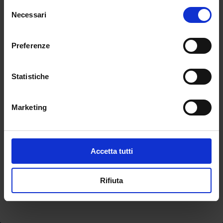
Selezione
BANDI finora pubblicati sono
Necessari
del
2019/20
consenso
2020/21
Preferenze
2021/22
2022/23
Statistiche
2023/24
I posti attivabili sono stati infatti recensiti al 31
Marketing
agosto 2024.
Accetta tutti
←
POST PRECEDENTE
POST SUCCESSIVO
→
Rifiuta