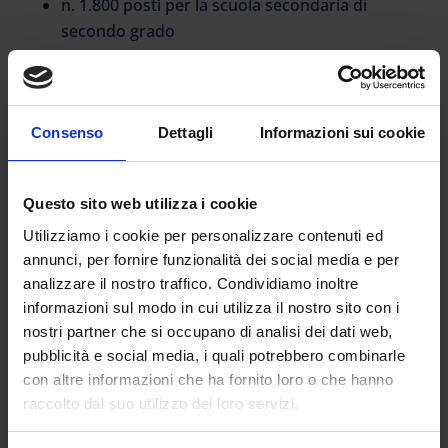
n. 1.800 posti per la scuola secondaria di
secondo grado
e 5.850 posti presso Indire così suddivisi
1.350 scuola dell’infanzia,
Consenso
Dettagli
Informazioni sui cookie
2.250 scuola primaria
1.350 per secondaria I grado
900 per la secondaria di II grado
Questo sito web utilizza i cookie
Utilizziamo i cookie per personalizzare contenuti ed
I requisiti di accesso
annunci, per fornire funzionalità dei social media e per
titolo di studio e
analizzare il nostro traffico. Condividiamo inoltre
informazioni sul modo in cui utilizza il nostro sito con i
almeno tre anni di servizio su posto di
nostri partner che si occupano di analisi dei dati web,
sostegno
(anche non continuativi) nelle
pubblicità e social media, i quali potrebbero combinarle
scuole statali o paritarie
negli ultimi cinque
con altre informazioni che ha fornito loro o che hanno
anni svolti per il grado richiesto.
raccolto dal suo utilizzo dei loro servizi.
Gli anni considerati, come confermato dai