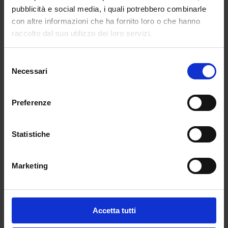
che salirà gradatamente fino ai 315, a regime,
pubblicità e social media, i quali potrebbero combinarle
del 2033. Il primato spetta all’istruzione, con
con altre informazioni che ha fornito loro o che hanno
oltre 31mila immissioni e stabilizzazioni in
raccolto dal suo utilizzo dei loro servizi.
rampa di lancio. Il contingente più corposo
(25mila) è costituito dagli insegnanti di
Selezione
sostegno. Grazie a un finanziamento specifico
Necessari
del
che parte da 60 milioni l’anno prossimo e sale
consenso
via via fino a superare il miliardo nel 2028, tra
costi delle 25mila immissioni in ruolo e
Preferenze
attribuzione della card formazione da 500 euro
a ognuno dei neoassunti. Non tutti avranno
Statistiche
una cattedra però già a settembre. Nel 2021/22
ne entreranno in ruolo solo 5mila; altri 11mila
nel 2022/23 e gli ultimi 9mila nel 2023/24. Si
Marketing
tratta di vedere se basteranno a evitare il
ripetersi dello stesso copione di quest’anno,
che vede ancora molti posti rimasti scoperti a
Accetta tutti
metà novembre.