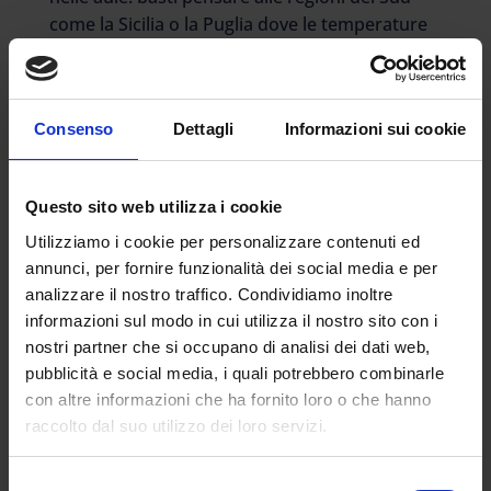
come la Sicilia o la Puglia dove le temperature
estive sono decisamente elevate, per capire
che la concentrazione tra i banchi verrebbe
meno. In questi casi è difficile che si possa
Consenso
Dettagli
Informazioni sui cookie
andare oltre l’inizio del mese di luglio. Inoltre
tenere aperte le scuole la Domenica
significherebbe andare contro le abitudini
Questo sito web utilizza i cookie
famigliari. Dovrà partire ora un confronto con
le Regioni e i sindacati da cui, comunque, arriva
Utilizziamo i cookie per personalizzare contenuti ed
annunci, per fornire funzionalità dei social media e per
un primo via libera: «Ho proposto da tempo di
analizzare il nostro traffico. Condividiamo inoltre
andare avanti per tutto il mese di giugno –
informazioni sul modo in cui utilizza il nostro sito con i
sottolinea Pino Turi, segretario della Uil scuola
nostri partner che si occupano di analisi dei dati web,
– di fronte ad un pericolo grande come questo
pubblicità e social media, i quali potrebbero combinarle
che stiamo vivendo, servono azioni
con altre informazioni che ha fornito loro o che hanno
straordinarie: non ritengo sia sbagliato
raccolto dal suo utilizzo dei loro servizi.
modificare il calendario scolastico per
recuperare il vero diritto allo studio. Le lezioni
Selezione
di solito si chiudono i primi di giugno, intorno