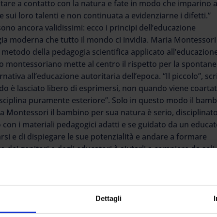
 stare a contatto con la natura e fate in modo che imparino 
 sui loro talenti e non continuata a evidenziarne i difetti.”
 sono ancora validissimi: ecco i principi dell’educazione
ia moderna che tutto il mondo ci invidia. Maria Montessori
l metodo della pedagogia scientifica applicato all’educazion
do montessoriano mette al centro il rispetto per la spontane
nativa all’educazione autoritaria dell’epoca. “Il piccolo”, scr
ndo è lasciato libero di esprimersi, non quando viene coarta
sciplina puramente esteriore”. Solo in questo modo il bam
la Montessori il bambino per sua natura è serio, disciplinat
 con i materiali pedagogici adatti e se guidato da un educa
rsi e di dispiegare le sue potenzialità e andare a formare
o dei genitori e degli educatori è aiutarli a compiere da soli 
, a correre, a lavarsi”. La madre che imbocca il bambino
a tenere il cucchiaio, non lo sta educando, lo tratta come u
 a vestirsi è un lavoro ben più difficile che imboccarlo, lavar
à dei bambini in base all’età e non lasciargli fare qualcosa
Dettagli
iducia e lasciare che svolgano da soli i compiti più facili. 