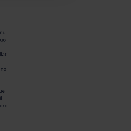
e
a
ni.
suo
lati
ino
sue
l
loro