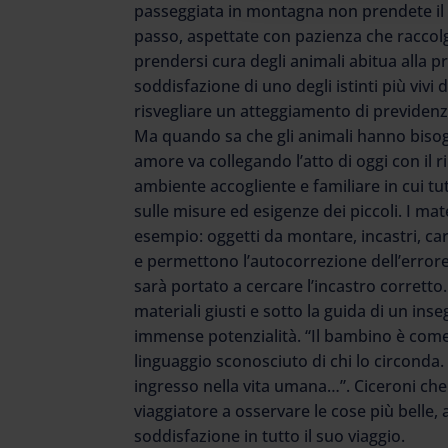
passeggiata in montagna non prendete il pi
passo, aspettate con pazienza che raccolga
prendersi cura degli animali abitua alla 
soddisfazione di uno degli istinti più vivi
risvegliare un atteggiamento di previdenz
Ma quando sa che gli animali hanno bisogno 
amore va collegando l’atto di oggi con il 
ambiente accogliente e familiare in cui tutt
sulle misure ed esigenze dei piccoli. I ma
esempio: oggetti da montare, incastri, ca
e permettono l’autocorrezione dell’errore,
sarà portato a cercare l’incastro corrett
materiali giusti e sotto la guida di un in
immense potenzialità. “Il bambino è come 
linguaggio sconosciuto di chi lo circonda. 
ingresso nella vita umana…”. Ciceroni che
viaggiatore a osservare le cose più belle,
soddisfazione in tutto il suo viaggio.