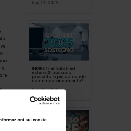
a
Lug 11, 2025
e
ità
ive
to
bino
o e
INDIRE triennalisti ed
estero. Si possono
tore
presentare più domande
contemporaneamente?
Lug 10, 2025
le
n
lo e
Informazioni sui cookie
Ad