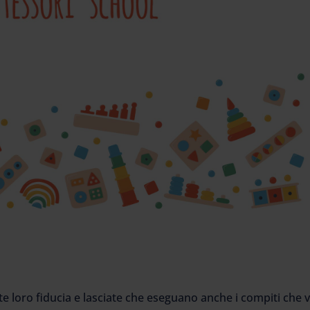
e loro fiducia e lasciate che eseguano anche i compiti che v