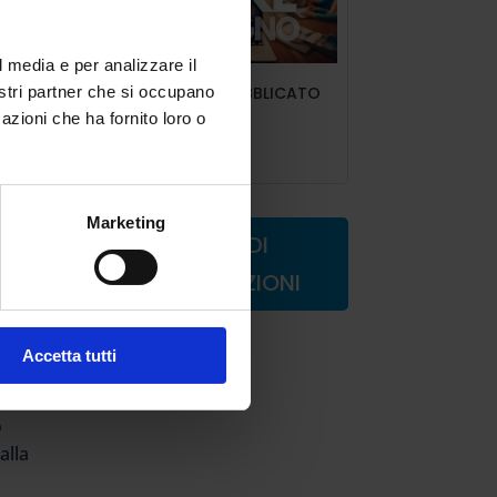
o
l media e per analizzare il
re
ART.6 INDIRE PUBBLICATO
nostri partner che si occupano
IL DECRETO
 se
azioni che ha fornito loro o
Lug 9, 2025
 è
 più
Marketing
,
RICHIEDI
INFORMAZIONI
e un
Accetta tutti
arlo
o
alla