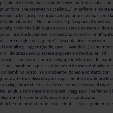
ccolo in braccio, ma lasciatelo libero, mettetevi voi al suo
 un fiore, che osservi un uccellino…”. Innaffiare le piante 
previdenza. Le cure premurose verso piante e animali sono l
 dell’anima infantile. “Nessuna cosa è più capace di questa di
a nel piccolo che è abituato a vivere senza pensare al doma
di lui e che le pianticelle si seccano se non le innaffia, il 
rinascere del giorno seguente”. La scuola deve essere un
i i mobili e gli oggetti (sedie, tavoli, lavandini…) siano model
teriali didattici devono essere appositamente studiati, ad
rtoncini… che favoriscono lo sviluppo intellettuale del bamb
 cioè il bambino capisce subito se un incastro è sbagliato e
o. Un bambino posto in un ambiente idoneo a contatto con i
segnante attento e discreto potrà sperimentare e affinare le 
un viaggiatore che osserva le cose nuove e cerca di capire i
Noi adulti siamo i ciceroni di questi viaggiatori che fanno il 
 illustrano brevemente l’opera d’arte e conducono il
 affinché non perda tempo in cose inutili e trovi godimento e