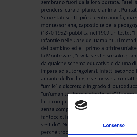
sembrano fuori dalla loro portata. Fateli
prendersi cura di piante e animali. Puntate
Sono stati scritti più di cento anni fa, ma
montessoriana, capostipite della pedagog
(1870-1952) pubblica nel 1909 un testo: “I
infantile nelle Case dei Bambini”. Il meto
del bambino ed è il primo a offrire un’alter
la Montessori, “rivela se stesso solo qua
da qualche schema educativo o da una di
impara ad autoregolarsi. Infatti secondo 
amante dell’ordine, e se messo a contatto
“umile” e discreto è in grado di autoeduca
“un’umanità libera e affratellata”.Il compit
loro conquiste come imparare a camminare
senza compiere lo sforzo per insegnargli 
fantoccio. Insegnare a mangiare, a lavarsi,
vestirlo”. Non bisogna giudicare la capacit
Consenso
perché troppo piccoli. Bisogna dimostrare f