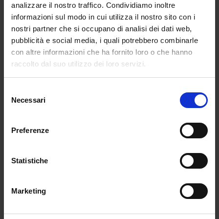
Molti docenti, questo va sottolineato, hanno
analizzare il nostro traffico. Condividiamo inoltre
fatto veramente l’impossibile per garantire le
informazioni sul modo in cui utilizza il nostro sito con i
lezioni a distanza, anche se si è trattato di
nostri partner che si occupano di analisi dei dati web,
gestire una novità assoluta. Nella prima fase
pubblicità e social media, i quali potrebbero combinarle
della chiusura delle scuole vanno riconosciute
con altre informazioni che ha fornito loro o che hanno
tutte le scusanti. Dopo mesi diventa meno
raccolto dal suo utilizzo dei loro servizi.
comprensibile che tanti docenti continuino a
fare lezioni online con la stessa modalità con la
Selezione
quale spiegavano le materie in classe. Il
Necessari
del
risultato, noia mortale a parte, è ovviamente
consenso
disastroso sia per l’insegnante stesso, che per
Preferenze
gli studenti. A nessuno è richiesto di diventare
provetti professor Brown ma sapersi rinnovare
può fare bene in primo luogo proprio a se
Statistiche
stessi. I risultati saranno apprezzati dagli
studenti e, anche se non tutti i docenti avranno
Marketing
in premio uno show come quello toccato
(meritatamente) al professor Brown, si tratterà