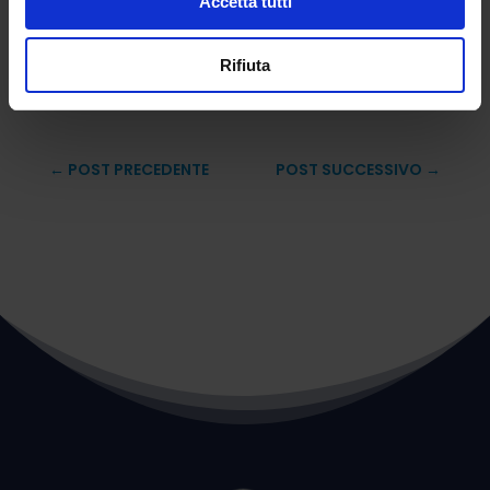
Accetta tutti
mascherine di tipo FFP2.
Ilaria Montenegri
Rifiuta
Fonti: orizzontescuola.it; flcgil.it
←
POST PRECEDENTE
POST SUCCESSIVO
→