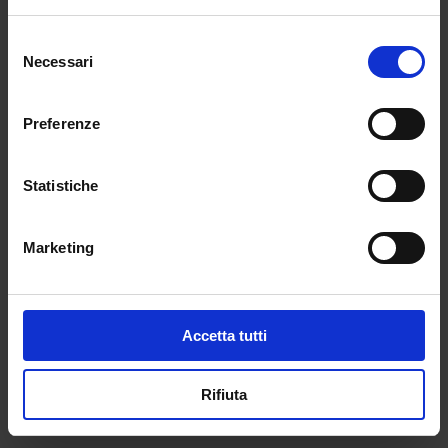
organizzata nei tempi e nei modi, che i dirigenti
Selezione
scolastici intenderanno attuare appare la
Necessari
del
soluzione più semplice”. Sulla questione è
consenso
intervenuta, puntuta, l’ex ministra Lucia
Azzolina ora deputata del Movimento Cinque
Preferenze
Stelle, che ha voluto ricordare: “Quel principio,
assicurare un’effettiva inclusione agli alunni
Statistiche
con disabilità e con altri bisogni educativi
speciali che svolgono attività in presenza, lo
avevamo proposto con forza noi nel
Marketing
precedente Governo”.
Abstract articolo di Redazione
Accetta tutti
←
POST PRECEDENTE
POST SUCCESSIVO
→
Rifiuta