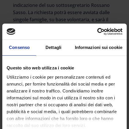
indicazione del suo sottosegretario Rossano
Sasso. La richiesta potrà essere avviata dalle
singole famiglie, su base volontaria, e sarà il
dirigente scolastico della singola scuola a
consentire il rientro in classe di alcuni amici
vicini allo studente con handicap. Il
Consenso
Dettagli
Informazioni sui cookie
sottosegretario Sasso rivendica il ruolo svolto
dalla Lega per la scelta di inclusione e dice:
“L’ipotesi di vedere alunni disabili, e con
Questo sito web utilizza i cookie
bisogni educativi speciali, da soli in presenza
con il resto della classe a distanza su uno
Utilizziamo i cookie per personalizzare contenuti ed
schermo non piace né alle famiglie né alle
annunci, per fornire funzionalità dei social media e per
analizzare il nostro traffico. Condividiamo inoltre
tante associazioni dedicate. Ora, senza correre
informazioni sul modo in cui utilizza il nostro sito con i
rischi epidemiologici, lasciamo ai presidi la
nostri partner che si occupano di analisi dei dati web,
possibiità di organizzare piccoli gruppi di
pubblicità e social media, i quali potrebbero combinarle
alunni in presenza, che non prevedano però
con altre informazioni che ha fornito loro o che hanno
selezioni e discriminazioni in base al tipo di
raccolto dal suo utilizzo dei loro servizi.
lavoro svolto dai genitori. Una turnazione,