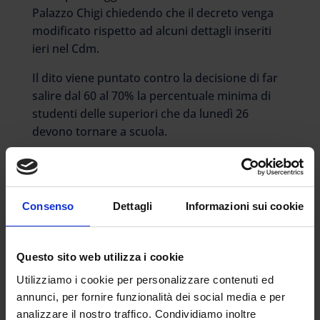
Palazzo Chigi chiedendo che il decreto venga
modificato rispetto ad alcuni dettagli inseriti
ieri nel Cdm.
Il dito viene puntato contro la decisione di far
salire dal 60 al 70% la percentuale minima di
studenti delle superiori che da lunedì 26
devono tornare a scuola.
Le Regioni, tra le altre proposte, avrebbero
preferito fin dall’inizio una soglia del 50% per la
presenza degli alunni estensibile fino al 100%
Consenso
Dettagli
Informazioni sui cookie
per le aree meno colpite dalla pandemia. (…)
«Ferma restando l’amarezza per la decisione
del governo di modificare unilateralmente la
Questo sito web utilizza i cookie
linea concordata in sede di incontro politico
Utilizziamo i cookie per personalizzare contenuti ed
con le Regioni, le Province autonome, le
annunci, per fornire funzionalità dei social media e per
Province e i Comuni in merito alla percentuale
analizzare il nostro traffico. Condividiamo inoltre