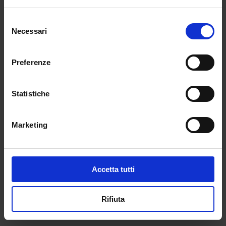
l’orario ordinario delle lezioni resta fissato a 27
Selezione
ore e il tempo pieno a 40 ore settimanali. A
Necessari
del
fronte di richieste sufficienti a costituire
consenso
almeno una classe, sarà possibile autorizzare
la riduzione a 24 ore. Nelle secondarie di I
Preferenze
grado l’orario ordinario rimane fissato a 30
ore, elevabile nel tempo prolungato a 36 o
Statistiche
anche fino a 40. Confermati anche gli orari
delle superiori e la possibilità di assegnare per
continuità didattica anche cattedre con più di
Marketing
18 ore.
Abstract articolo di Marco Nobilio
Accetta tutti
←
POST PRECEDENTE
POST SUCCESSIVO
→
Rifiuta