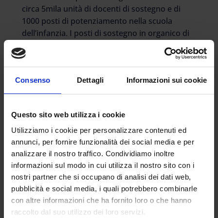
circa 5mila unità di docenti di sostegno e di
1000 posti di potenziamento nella scuola
dell’infanzia. I posti di sostegno in organico di
diritto al 1° settembre saranno 106.179 e i
posti di potenziamento, complessivamente e
per tutti gli ordini e gradi di scuola, si
Consenso
Dettagli
Informazioni sui cookie
attesteranno nell’ordine di 50.502 unità. (…). Ai
dirigenti scolastici viene raccomandato di
disporre l’accorpamento delle classi qualora,
Questo sito web utilizza i cookie
all’esito dell’acquisizione delle iscrizioni,
dovesse risultare che il numero degli alunni sia
Utilizziamo i cookie per personalizzare contenuti ed
inferiore a quello previsto, mentre in presenza
annunci, per fornire funzionalità dei social media e per
analizzare il nostro traffico. Condividiamo inoltre
di docenti di potenziamento in numero utile a
informazioni sul modo in cui utilizza il nostro sito con i
coprire l’intero orario delle lezioni, i dirigenti
nostri partner che si occupano di analisi dei dati web,
potranno sdoppiare la classe numerosa
pubblicità e social media, i quali potrebbero combinarle
assegnando la metà degli alunni agli insegnanti
con altre informazioni che ha fornito loro o che hanno
«curriculari» e l’altra metà ai docenti di
raccolto dal suo utilizzo dei loro servizi.
potenziamento. (…). Nelle scuole primaria