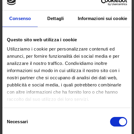
bocciatura decretata dal Garante della privacy,
che ha giudicato illegittimo il certificato. Tra i
rilievi il più importante è che non si può
Consenso
Dettagli
Informazioni sui cookie
chiedere ai medici di famiglia la responsabilità
di rilasciare certificati, come previsto dalla
normativa. Ma non c’è rischio che questo
Questo sito web utilizza i cookie
avvenga. Nessun medico ha intenzione di
Utilizziamo i cookie per personalizzare contenuti ed
prendere in considerazione la cosa. Per ora è
annunci, per fornire funzionalità dei social media e per
previsto che le regioni provvedano a rilasciare
analizzare il nostro traffico. Condividiamo inoltre
una attestazione dell’avvenuta vaccinazione
informazioni sul modo in cui utilizza il nostro sito con i
ma sono pochissime quelle che lo stanno
nostri partner che si occupano di analisi dei dati web,
erogando. Altra brutta notizia è che per la
pubblicità e social media, i quali potrebbero combinarle
certificazione verde dovrà pervenire il nulla
con altre informazioni che ha fornito loro o che hanno
osta della Ue, per il quale si tratta di attendere
raccolto dal suo utilizzo dei loro servizi.
chissà quanto. Ovviamente sulla vicenda è
bagarre, che ha un lato positivo. La nota lieta
Selezione
delle polemiche sul pass fantasma, per il quale
Necessari
del
ci si dovrà rivolgere ai ghost busters o alla
consenso