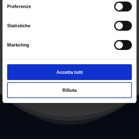
celebre trasmissione “Chi l’ha visto?”, è che sta
Preferenze
contribuendo a fare passare in secondo piano i
mugugni sul piano di apertura delle scuole per
i mesi estivi. Ma questo è un altro capitolo
Statistiche
Alberto Barelli
Marketing
←
POST PRECEDENTE
POST SUCCESSIVO
→
Accetta tutti
Rifiuta