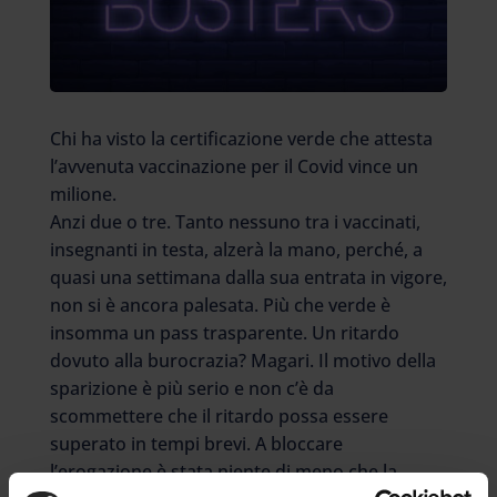
Chi ha visto la certificazione verde che attesta
l’avvenuta vaccinazione per il Covid vince un
milione.
Anzi due o tre. Tanto nessuno tra i vaccinati,
insegnanti in testa, alzerà la mano, perché, a
quasi una settimana dalla sua entrata in vigore,
non si è ancora palesata. Più che verde è
insomma un pass trasparente. Un ritardo
dovuto alla burocrazia? Magari. Il motivo della
sparizione è più serio e non c’è da
scommettere che il ritardo possa essere
superato in tempi brevi. A bloccare
l’erogazione è stata niente di meno che la