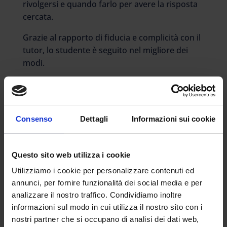
rivolgersi e quando farlo per avere la risposta
cercata.
Grazie al rapporto di fiducia e complicità con il
tutor, lo studente è seguito nel migliore dei
modi.
PIANIFICAZIONE
Ogni studente pensa di saper progettare al
meglio il proprio studio, ma lo fa senza sapere
Consenso
Dettagli
Informazioni sui cookie
cosa dovrà affrontare.
Il tutor, grazie alla preparazione e
all’esperienza diretta, riesce ad effettuare una
Questo sito web utilizza i cookie
pianificazione ad hoc per ognuno. Ciò è
Utilizziamo i cookie per personalizzare contenuti ed
possibile conoscendo sia le propedeuticità sia
annunci, per fornire funzionalità dei social media e per
l’impegno da dedicare ad ogni percorso. Il
analizzare il nostro traffico. Condividiamo inoltre
tutto adattato alle esigenze personali, per
informazioni sul modo in cui utilizza il nostro sito con i
permettere allo studente di essere realmente
nostri partner che si occupano di analisi dei dati web,