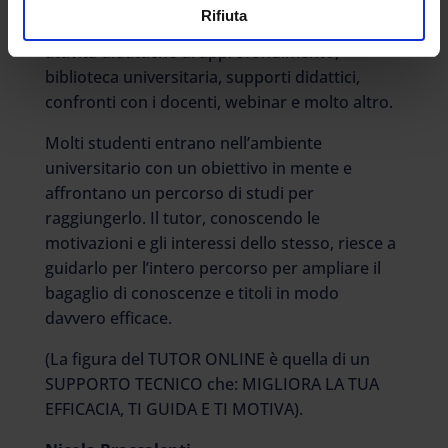
possibilità offerte da eCampus. Queste si
Rifiuta
concretizzano in: sessioni di laboratorio,
attività didattiche di approfondimento,
biblioteca universitaria, supporti didattici,
confronti con i docenti, webinar e molto altro.
Molti studenti entrano nell’ambiente
universitario con un obiettivo in mente e
affrontano un percorso di studi per
raggiungerlo. Il tutor, conoscendo le
motivazioni e gli interessi dello stesso, riesce a
guidarlo per l’intero percorso per ampliare il
bagaglio di conoscenze e titoli in modo
davvero efficace.
(La figura del TUTOR ONLINE è quella di un
SUPPORTO TECNICO che: MIGLIORA LA TUA
EFFICACIA, TI GUIDA E TI MOTIVA).