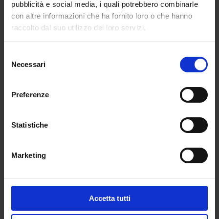
efficace.
pubblicità e social media, i quali potrebbero combinarle
con altre informazioni che ha fornito loro o che hanno
PROBLEM SOLVING
raccolto dal suo utilizzo dei loro servizi.
Quello universitario è un percorso e come tale
ha le sue difficoltà.
Selezione
Necessari
del
Ciò che per uno studente potrebbe essere un
consenso
ostacolo (dalla piattaforma che non risponde,
ad un voto che non sembra verbalizzato) è
Preferenze
parte dell’esperienza ordinaria del tutor.
Statistiche
A volte basta un confronto e lo studente
supera il problema in modo semplice ed
efficace. Con una rapida spiegazione diventa
Marketing
consapevole dei meccanismi e delle attività che
sottostanno alle dinamiche universitarie.
AMPLIAMENTO DEL PERCORSO FORMATIVO
Accetta tutti
Lo studente non è sempre consapevole delle