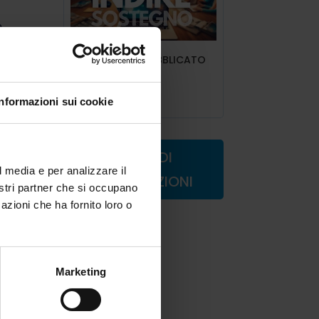
e
ART.6 INDIRE PUBBLICATO
e:
IL DECRETO
Lug 9, 2025
Informazioni sui cookie
RICHIEDI
o
l media e per analizzare il
INFORMAZIONI
nostri partner che si occupano
azioni che ha fornito loro o
Marketing