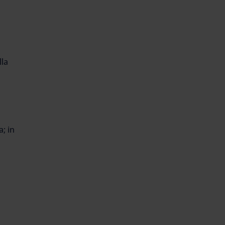
lla
; in