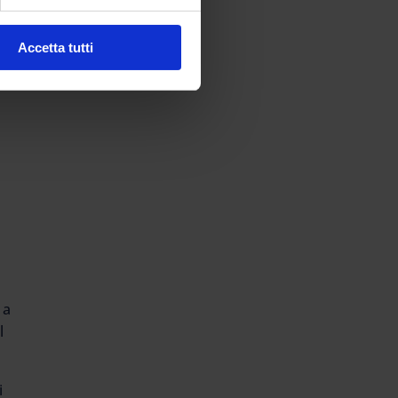
Accetta tutti
 a
l
i