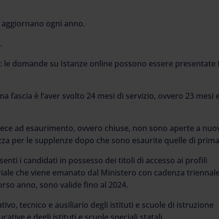
si aggiornano ogni anno.
.
: le domande su Istanze online possono essere presentate 
a fascia è l’aver svolto 24 mesi di servizio, ovvero 23 mesi 
vece ad esaurimento, ovvero chiuse, non sono aperte a nuo
izza per le supplenze dopo che sono esaurite quelle di prima
nti i candidati in possesso dei titoli di accesso ai profili
eriale che viene emanato dal Ministero con cadenza triennale
orso anno, sono valide fino al 2024.
vo, tecnico e ausiliario degli istituti e scuole di istruzione
ative e degli istituti e scuole speciali statali.