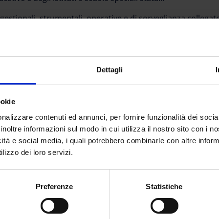
gestionali, strumentali, operative e di sorveglianza collegat
rsi profili professionali, raggruppati in quattro Are
Dettagli
ookie
riennale rilasciato da un istituto professionale, diploma di
le per l’infanzia, qualsiasi diploma di maturità, attestati e/
nalizzare contenuti ed annunci, per fornire funzionalità dei socia
i di durata triennale, rilasciati o riconosciuti dalle Regioni.
inoltre informazioni sul modo in cui utilizza il nostro sito con i 
icità e social media, i quali potrebbero combinarle con altre inform
lizzo dei loro servizi.
all’azienda agraria (CR)
Preferenze
Statistiche
professionale di: