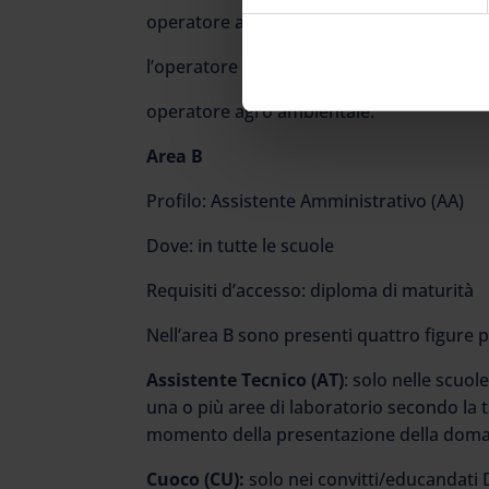
operatore agrituristico;
l’operatore agro industriale;
operatore agro ambientale.
Area B
Profilo: Assistente Amministrativo (AA)
Dove: in tutte le scuole
Requisiti d’accesso: diploma di maturità
Nell’area B sono presenti quattro figure p
Assistente Tecnico (AT)
: solo nelle scuo
una o più aree di laboratorio secondo la t
momento della presentazione della dom
Cuoco (CU):
solo nei convitti/educandati D