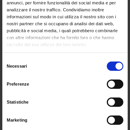
annunci, per fornire funzionalità dei social media e per
proposte ideative per la costruzione delle
analizzare il nostro traffico. Condividiamo inoltre
nuove scuole connesse a una o più aree tra le
informazioni sul modo in cui utilizza il nostro sito con i
212 già individuate.
nostri partner che si occupano di analisi dei dati web,
pubblicità e social media, i quali potrebbero combinarle
Le commissioni giudicatrici sceglieranno, per
con altre informazioni che ha fornito loro o che hanno
ciascuna area, le migliori cinque proposte, che
raccolto dal suo utilizzo dei loro servizi.
accederanno così alla fase successiva. 2.
La seconda fase prevede la realizzazione di
Selezione
progetti di fattibilità tecnica ed economica, con
Necessari
del
invio entro il 28 ottobre.
consenso
A valutare i progetti saranno fino a un
Preferenze
massimo di 20 commissioni.
Il progetto migliore per ciascuna delle 212 aree
Statistiche
riceverà un premio e diventerà di proprietà
degli enti locali beneficiari che provvederanno
ad affidare le fasi successive della
Marketing
progettazione e i lavori.