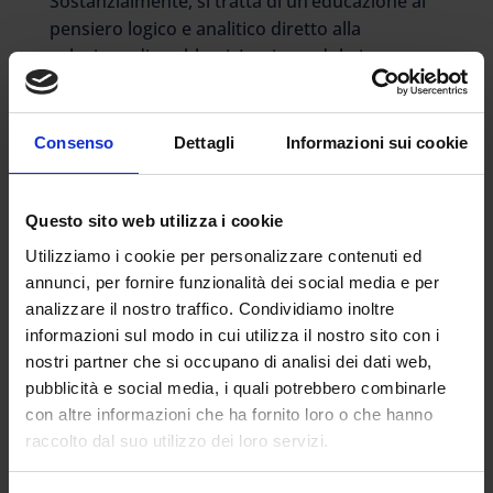
Sostanzialmente, si tratta di un’educazione al
pensiero logico e analitico diretto alla
soluzione di problemi. Impiegandolo in
contesti di gioco educativo (es. la robotica),
dispiega al meglio le proprie potenzialità,
perché l’alunno ne constata immediatamente
Consenso
Dettagli
Informazioni sui cookie
le molteplici e concrete applicazioni.
Ciò contribuisce alla costruzione delle
Questo sito web utilizza i cookie
competenze matematiche, scientifiche e
Utilizziamo i cookie per personalizzare contenuti ed
tecnologiche, ma anche allo spirito di iniziativa,
annunci, per fornire funzionalità dei social media e per
nonché all’affinamento delle competenze
analizzare il nostro traffico. Condividiamo inoltre
linguistiche.
informazioni sul modo in cui utilizza il nostro sito con i
nostri partner che si occupano di analisi dei dati web,
Nei contesti attuali, in cui la tecnologia
pubblicità e social media, i quali potrebbero combinarle
dell’informazione è così pervasiva, la
con altre informazioni che ha fornito loro o che hanno
padronanza del coding e del pensiero
raccolto dal suo utilizzo dei loro servizi.
computazionale possono aiutare le persone a
governare le macchine e a comprenderne