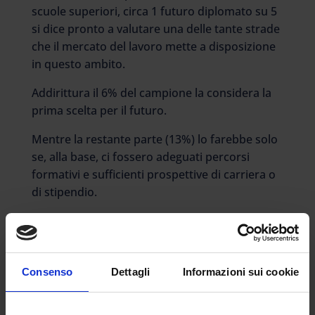
scuole superiori, circa 1 futuro diplomato su 5
si dice pronto a valutare una delle tante strade
che il mercato del lavoro mette a disposizione
in questo ambito.
Addirittura il 6% del campione la considera la
prima scelta per il futuro.
Mentre la restante parte (13%) lo farebbe solo
se, alla base, ci fossero adeguati percorsi
formativi e sufficienti prospettive di carriera o
di stipendio.
Il 28% del campione sarebbe invece ben
disposto ma al momento più orientati a
mansioni di carattere maggiormente teorico.
Consenso
Dettagli
Informazioni sui cookie
A cui si affianca la platea (
53%
) degli
assolutamente contrari.