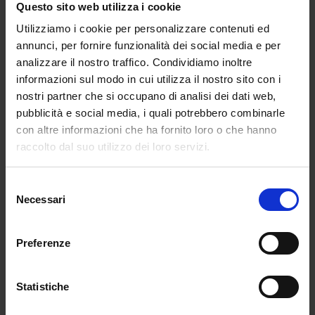
Questo sito web utilizza i cookie
Per 4 su 10 si tratta quasi di uno sbocco
Utilizziamo i cookie per personalizzare contenuti ed
naturale: di questi, il
26%
lo farebbe per
annunci, per fornire funzionalità dei social media e per
soddisfare una passione personale, il
15%
per
analizzare il nostro traffico. Condividiamo inoltre
sfruttare l’attitudine a svolgere attività più
informazioni sul modo in cui utilizza il nostro sito con i
concrete.
nostri partner che si occupano di analisi dei dati web,
pubblicità e social media, i quali potrebbero combinarle
Molti altri, però, con un atteggiamento
con altre informazioni che ha fornito loro o che hanno
pragmatico, si lascerebbero convincere da
raccolto dal suo utilizzo dei loro servizi.
aspetti differenti: il
15%
per avere maggiori
chance di trovare un lavoro in tempi rapidi,
l’
11%
per il tipo di curriculum richiesto (con
Selezione
Necessari
meno teoria e più pratica), il 10% per i
del
consenso
guadagni.
Preferenze
Con Noi della Scuola ogni studente ITP ha a
disposizione corsi dedicati.
Statistiche
Il piano di Valditara