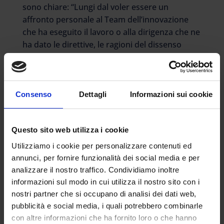
sono chiare: “Lungi dal voler essere un
affronto personale al Team dell’innovazione
che ha eseguito il lavoro o alla dirigenza che ne
ha dato le direttive, le ragioni del dissenso
risiedono nella mancata condivisione del
progetto con la comunità scolastica e nella
consapevolezza che il denaro pubblico non
debba essere sperperato. I docenti, i loro
Consenso
Dettagli
Informazioni sui cookie
rappresentanti d’Istituto ed i rappresentanti
degli studenti si sono così trovati a respingere
Questo sito web utilizza i cookie
il progetto con grande dispiacere perché
hanno dovuto constatare come si fosse persa
Utilizziamo i cookie per personalizzare contenuti ed
una grande occasione di crescita”.
annunci, per fornire funzionalità dei social media e per
analizzare il nostro traffico. Condividiamo inoltre
I docenti denunciano inoltre l’impossibilità di
informazioni sul modo in cui utilizza il nostro sito con i
poter svolgere la necessaria attività di
nostri partner che si occupano di analisi dei dati web,
controllo. Come si legge nel testo “i docenti
pubblicità e social media, i quali potrebbero combinarle
sono esclusi dalla fase di monitoraggio e
con altre informazioni che ha fornito loro o che hanno