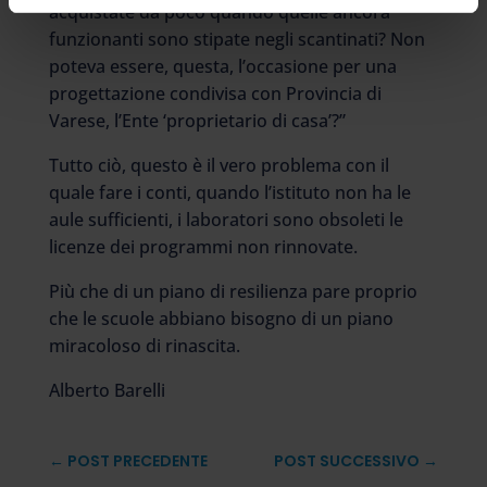
acquistate da poco quando quelle ancora
funzionanti sono stipate negli scantinati? Non
poteva essere, questa, l’occasione per una
progettazione condivisa con Provincia di
Varese, l’Ente ‘proprietario di casa’?”
Tutto ciò, questo è il vero problema con il
quale fare i conti, quando l’istituto non ha le
aule sufficienti, i laboratori sono obsoleti le
licenze dei programmi non rinnovate.
Più che di un piano di resilienza pare proprio
che le scuole abbiano bisogno di un piano
miracoloso di rinascita.
Alberto Barelli
←
POST PRECEDENTE
POST SUCCESSIVO
→