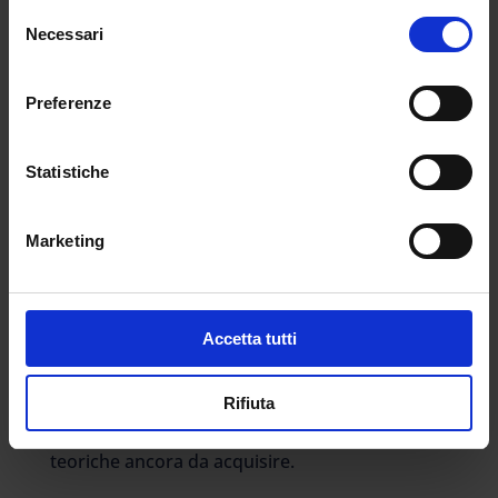
Selezione
annuale, abbiamo fatto in modo che il
Necessari
del
primo di essi, che sarà bandito a cavallo di
consenso
questa estate, sia riservato a coloro che
Preferenze
hanno già prestato servizio per almeno tre
anni negli ultimi cinque presso una
istituzione scolastica, o che abbiano
Statistiche
conseguito i 24 CFU secondo il previgente
ordinamento.
Marketing
Inoltre, a riprova della costante attenzione alla
valorizzazione del servizio già prestato dai
docenti “precari”, intendiamo favorirne
Accetta tutti
l’accesso ai nuovi percorsi di abilitazione
attraverso una significativa quota di riserva,
nonché concentrando i contenuti dei percorsi
Rifiuta
loro riservati soprattutto sulle competenze
teoriche ancora da acquisire.