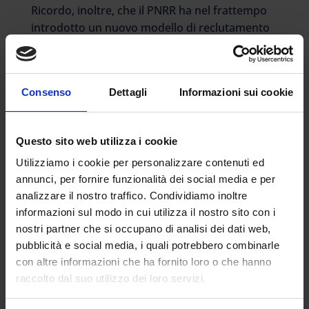
Ricordo, inoltre, che il PNRR ha nel frattempo
introdotto un nuovo modello di reclutamento
dei docenti, collegato a un profondo
ripensamento della loro formazione iniziale,
che potrà rappresentare un “antidoto” alla
Consenso
Dettagli
Informazioni sui cookie
creazione di precariato solo dopo che sarà
entrato pienamente a regime.
Per questo motivo, stiamo ponendo
Questo sito web utilizza i cookie
particolare attenzione alla fase di
Utilizziamo i cookie per personalizzare contenuti ed
accompagnamento e transizione verso questo
annunci, per fornire funzionalità dei social media e per
nuovo modello di reclutamento, che non può
analizzare il nostro traffico. Condividiamo inoltre
non tenere in conto l’esperienza professionale
informazioni sul modo in cui utilizza il nostro sito con i
maturata dal personale docente nell’ambito
nostri partner che si occupano di analisi dei dati web,
dei precedenti rapporti di lavoro a tempo
pubblicità e social media, i quali potrebbero combinarle
determinato.
con altre informazioni che ha fornito loro o che hanno
raccolto dal suo utilizzo dei loro servizi.
E così, nell’avviare un’importante stagione di
nuovi concorsi da bandire con frequenza