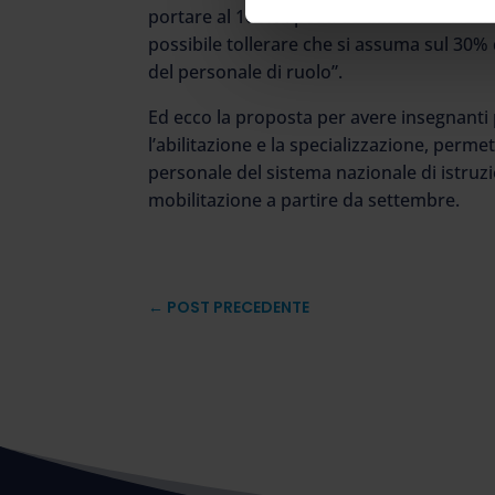
portare al 100% i posti da dare in ruolo in 
possibile tollerare che si assuma sul 30% 
del personale di ruolo”.
Ed ecco la proposta per avere insegnanti p
l’abilitazione e la specializzazione, perme
personale del sistema nazionale di istruz
mobilitazione a partire da settembre.
←
POST PRECEDENTE