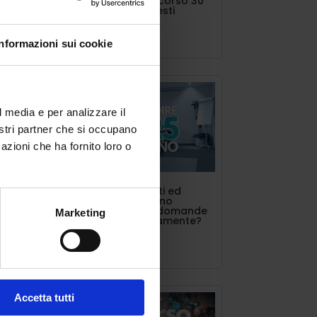
concorso o percorso 30
CFU vanno richiesti
te
Lug 11, 2025
Informazioni sui cookie
l media e per analizzare il
nostri partner che si occupano
azioni che ha fornito loro o
i è
 al
INDIRE triennalisti ed
estero. Si possono
presentare più domande
Marketing
contemporaneamente?
le
Lug 10, 2025
Accetta tutti