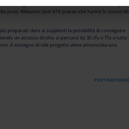
base all’organico di diritto. – evidenzia Pacifici – Non è più
dei posti. Abbiamo tanti ATA precari che hanno lo stesso dir
iù preparati: dare ai supplenti la possibilità di conseguire
ttendo un accesso diretto ai percorsi da 30 cfu e Tfa a tutto i
ione. A sostegno di tale progetto viene annunciata una
POST SUCCESSI