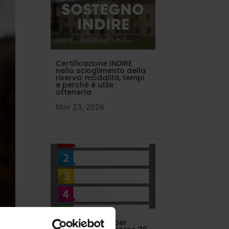
Certificazione INDIRE
nello scioglimento della
riserva: modalità, tempi
e perché è utile
ottenerla
Mar 23, 2026
I 24 punti in più per