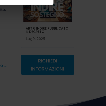
itto
ART.6 INDIRE PUBBLICATO
l
IL DECRETO
Lug 9, 2025
RICHIEDI
VO
→
INFORMAZIONI